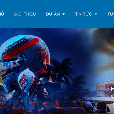
HỦ
GIỚI THIỆU
DỰ ÁN
TIN TỨC
TU