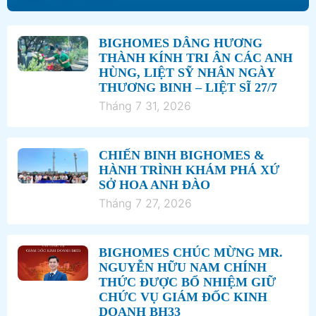
BIGHOMES DÂNG HƯƠNG
THÀNH KÍNH TRI ÂN CÁC ANH
HÙNG, LIỆT SỸ NHÂN NGÀY
THƯƠNG BINH – LIỆT SĨ 27/7
Tháng 7 31, 2026
CHIẾN BINH BIGHOMES &
HÀNH TRÌNH KHÁM PHÁ XỨ
SỞ HOA ANH ĐÀO
Tháng 7 27, 2026
BIGHOMES CHÚC MỪNG MR.
NGUYỄN HỮU NAM CHÍNH
THỨC ĐƯỢC BỔ NHIỆM GIỮ
CHỨC VỤ GIÁM ĐỐC KINH
DOANH BH33