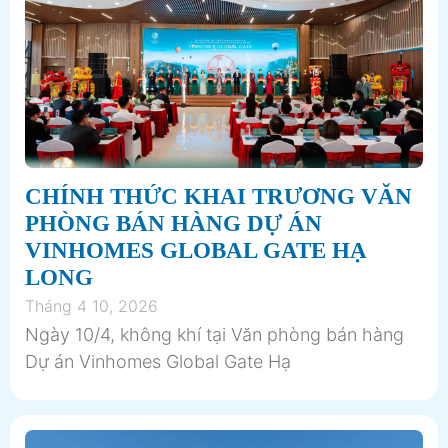
CHÍNH THỨC KHAI TRƯƠNG VĂN
PHÒNG BÁN HÀNG DỰ ÁN
VINHOMES GLOBAL GATE HẠ
LONG
Tháng 4 10, 2026
Ngày 10/4, không khí tại Văn phòng bán hàng
Dự án Vinhomes Global Gate Hạ