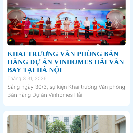
KHAI TRƯƠNG VĂN PHÒNG BÁN
HÀNG DỰ ÁN VINHOMES HẢI VÂN
BAY TẠI HÀ NỘI
Tháng 3 31, 2026
Sáng ngày 30/3, sự kiện Khai trương Văn phòng
Bán hàng Dự án Vinhomes Hải