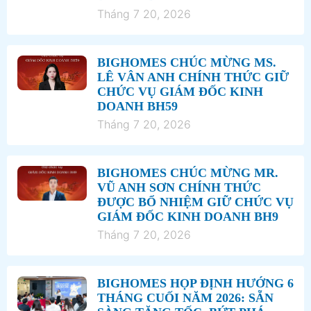
Tháng 7 20, 2026
BIGHOMES CHÚC MỪNG MS.
LÊ VÂN ANH CHÍNH THỨC GIỮ
CHỨC VỤ GIÁM ĐỐC KINH
DOANH BH59
Tháng 7 20, 2026
BIGHOMES CHÚC MỪNG MR.
VŨ ANH SƠN CHÍNH THỨC
ĐƯỢC BỔ NHIỆM GIỮ CHỨC VỤ
GIÁM ĐỐC KINH DOANH BH9
Tháng 7 20, 2026
BIGHOMES HỌP ĐỊNH HƯỚNG 6
THÁNG CUỐI NĂM 2026: SẴN