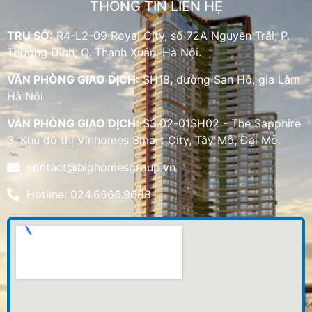
THÔNG TIN LIÊN HỆ
TRỤ SỞ:
R4-L2-09 Royal City, số 72A Nguyễn Trãi, P.
Thượng Đình, Q. Thanh Xuân, Hà Nội.
VĂN PHÒNG GIAO DỊCH:
SH18, đường San Hô, gia Lâm
Hà Nội
VĂN PHÒNG GIAO DỊCH:
S3.02-01SH02 - The Sapphire
3, Khu đô thị Vinhomes Smart City, Tây Mỗ, Đại Mỗ.
contact@bighomesgroup.vn
Hotline: 024.6666.9688