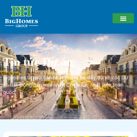
Tin tức Dự án
Bighomes Group cập nhật thông tin đầy đủ về các Dự
án Bất Động Sản mới nhất, Chính sác nhất trên toàn
quốc.