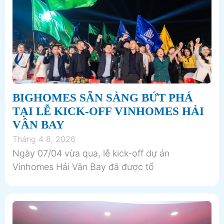
BIGHOMES SẴN SÀNG BỨT PHÁ
TẠI LỄ KICK-OFF VINHOMES HẢI
VÂN BAY
Tháng 4 8, 2026
Ngày 07/04 vừa qua, lễ kick-off dự án
Vinhomes Hải Vân Bay đã được tổ