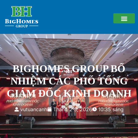
BIGHOMES GROUP BỔ
NHIỆM CÁC PHÓ TỔNG
GIÁM ĐỐC KINH DOANH
vutuancanh
Tháng 2 5, 2026
10:35 sáng