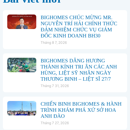
BIGHOMES CHÚC MỪNG MR.
NGUYỄN TRÍ HẢI CHÍNH THỨC
ĐẢM NHIỆM CHỨC VỤ GIÁM
ĐỐC KINH DOANH BH30
Tháng 8 7, 2026
BIGHOMES DÂNG HƯƠNG
THÀNH KÍNH TRI ÂN CÁC ANH
HÙNG, LIỆT SỸ NHÂN NGÀY
THƯƠNG BINH – LIỆT SĨ 27/7
Tháng 7 31, 2026
CHIẾN BINH BIGHOMES & HÀNH
TRÌNH KHÁM PHÁ XỨ SỞ HOA
ANH ĐÀO
Tháng 7 27, 2026