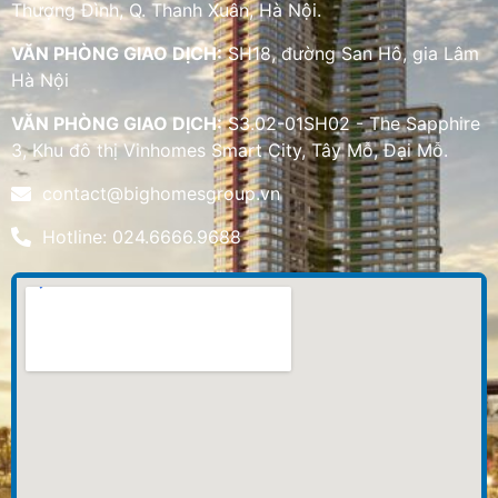
Thượng Đình, Q. Thanh Xuân, Hà Nội.
VĂN PHÒNG GIAO DỊCH:
SH18, đường San Hô, gia Lâm
Hà Nội
VĂN PHÒNG GIAO DỊCH:
S3.02-01SH02 - The Sapphire
3, Khu đô thị Vinhomes Smart City, Tây Mỗ, Đại Mỗ.
contact@bighomesgroup.vn
Hotline: 024.6666.9688