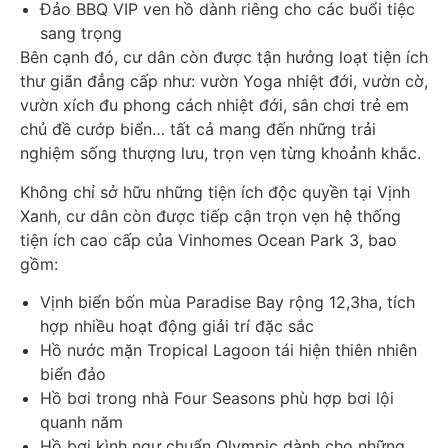
Đảo BBQ VIP ven hồ dành riêng cho các buổi tiệc
sang trọng
Bên cạnh đó, cư dân còn được tận hưởng loạt tiện ích
thư giãn đẳng cấp như: vườn Yoga nhiệt đới, vườn cờ,
vườn xích đu phong cách nhiệt đới, sân chơi trẻ em
chủ đề cướp biển… tất cả mang đến những trải
nghiệm sống thượng lưu, trọn vẹn từng khoảnh khắc.
Không chỉ sở hữu những tiện ích độc quyền tại Vịnh
Xanh, cư dân còn được tiếp cận trọn vẹn hệ thống
tiện ích cao cấp của Vinhomes Ocean Park 3, bao
gồm:
Vịnh biển bốn mùa Paradise Bay rộng 12,3ha, tích
hợp nhiều hoạt động giải trí đặc sắc
Hồ nước mặn Tropical Lagoon tái hiện thiên nhiên
biển đảo
Hồ bơi trong nhà Four Seasons phù hợp bơi lội
quanh năm
Hồ bơi kình ngư chuẩn Olympic dành cho những