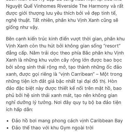
Nguyệt Quế Vinhomes Riverside The Harmony và rất
được giới thượng lưu yêu thích bởi vẻ đẹp tinh tế,
nghệ thuật. Tất nhiên, phân khu Vịnh Xanh cũng sẽ
giống như vậy.
Bên cạnh kiến trúc kinh điển vượt thời gian, phân khu
Vịnh Xanh còn thu hút bởi không gian sống “resort”
đẳng cấp. Nằm trải dọc theo phía Bắc phân khu Vịnh
Xanh là những khu vườn cây rộng lớn được bao bọc
bởi sông sinh thái rộng mở, tạo thành những ốc đảo
xanh, được gọi riêng là “vịnh Carribean” –
M
ột trong
những tiện ích đắt giá bậc nhất tại đại đô thị. Hòn
đảo đặc biệt này được thiết kế nổi trên mặt hồ, bao
phủ bởi hệ sinh thái xanh mát, tạo nên không gian
nghỉ dưỡng lý tưởng. Nơi đây quy tụ bộ ba đảo tiện
ích hấp dẫn:
Đảo hồ bơi mang phong cách vịnh Caribbean Bay
Đảo thể thao với khu Gym ngoài trời