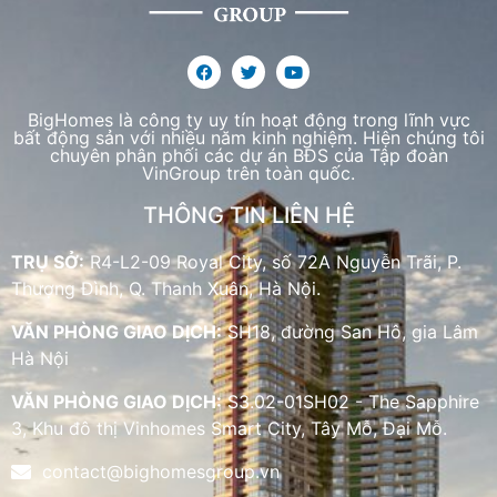
BigHomes là công ty uy tín hoạt động trong lĩnh vực
bất động sản với nhiều năm kinh nghiệm. Hiện chúng tôi
chuyên phân phối các dự án BĐS của Tập đoàn
VinGroup trên toàn quốc.
THÔNG TIN LIÊN HỆ
TRỤ SỞ:
R4-L2-09 Royal City, số 72A Nguyễn Trãi, P.
Thượng Đình, Q. Thanh Xuân, Hà Nội.
VĂN PHÒNG GIAO DỊCH:
SH18, đường San Hô, gia Lâm
Hà Nội
VĂN PHÒNG GIAO DỊCH:
S3.02-01SH02 - The Sapphire
3, Khu đô thị Vinhomes Smart City, Tây Mỗ, Đại Mỗ.
contact@bighomesgroup.vn