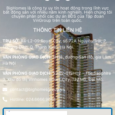
BigHomes là công ty uy tín hoạt động trong lĩnh vực
bất động sản với nhiều năm kinh nghiệm. Hiện chúng tôi
chuyên phân phối các dự án BĐS của Tập đoàn
VinGroup trên toàn quốc.
THÔNG TIN LIÊN HỆ
TRỤ SỞ:
R4-L2-09 Royal City, số 72A Nguyễn Trãi, P.
Thượng Đình, Q. Thanh Xuân, Hà Nội.
VĂN PHÒNG GIAO DỊCH:
SH18, đường San Hô, gia Lâm
Hà Nội
VĂN PHÒNG GIAO DỊCH:
S3.02-01SH02 - The Sapphire
3, Khu đô thị Vinhomes Smart City, Tây Mỗ, Đại Mỗ.
contact@bighomesgroup.vn
Hotline: 024.6666.9688