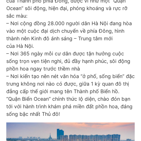
của Thành phố phía Đông, được ví như một “Quận
Ocean” sôi động, hiện đại, phóng khoáng và rực rỡ
sắc màu:
– Nơi cộng đồng 28.000 người dân Hà Nội đang hòa
vào một cuộc đại dịch chuyển về phía Đông, hình
thành nên Kinh đô ánh sáng – Trung tâm mới
của Hà Nội.
– Nơi 365 ngày mỗi cư dân được tận hưởng cuộc
sống trọn vẹn tiện nghi, đủ đầy hạnh phúc, sôi động
phồn hoa ngay trước thềm nhà
– Nơi kiến tạo nên nét văn hóa “ở phố, sống biển” đặc
trưng không nơi nào có được, giữa 1 kỳ quan đô thị
đẳng cấp thế giới mang tên Thành phố Biển hồ.
“Quận Biển Ocean” chính thức lộ diện, chào đón bạn
tới với hành trình khám phá miền đất phồn hoa, đáng
sống bậc nhất Thủ đô!