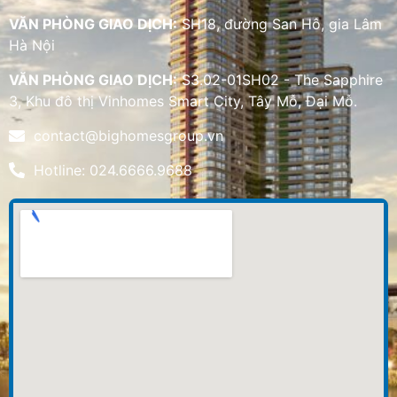
VĂN PHÒNG GIAO DỊCH:
SH18, đường San Hô, gia Lâm
Hà Nội
VĂN PHÒNG GIAO DỊCH:
S3.02-01SH02 - The Sapphire
3, Khu đô thị Vinhomes Smart City, Tây Mỗ, Đại Mỗ.
contact@bighomesgroup.vn
Hotline: 024.6666.9688