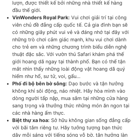
lượn, được thiết kế bởi những nhà thiết kế hàng
đầu thế giới.
VinWonders Royal Park:
Vui chơi giải trí tại công
viên chủ đề đẳng cấp quốc tế. Cả gia đình bạn sẽ
có những giây phút vui vẻ và đáng nhớ tại đây với
những trò chơi cảm giác mạnh, khu vui chơi dành
cho trẻ em và những chương trình biểu diễn nghệ
thuật đặc sắc. Với vườn thú Safari khám phá thế
giới hoang dã ngay tại thành phố. Bạn có thể tận
mắt nhìn thấy những loài động vật hoang dã quý
hiếm như hổ, sư tử, voi, gấu…
Phố đi bộ bên bờ sông:
Dạo bước và tận hưởng
không khí sôi động, náo nhiệt. Hãy hòa mình vào
dòng người tấp nập, mua sắm tại những cửa hàng
sang trọng và thưởng thức những món ăn ngon tại
các nhà hàng ẩm thực.
Biệt thự xa hoa:
Sở hữu không gian sống đẳng cấp
với bãi tắm riêng tư. Hãy tưởng tượng bạn thức
dậy mỗi sáng với tiếng sóng vỗ bờ, tận hưởng làn