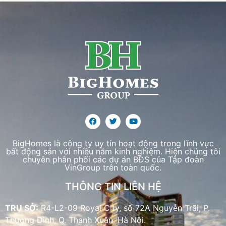
BigHomes là công ty uy tín hoạt động trong lĩnh vực
bất động sản với nhiều năm kinh nghiệm. Hiện chúng tôi
chuyên phân phối các dự án BĐS của Tập đoàn
VinGroup trên toàn quốc.
THÔNG TIN LIÊN HỆ
TRỤ SỞ:
R4-L2-09 Royal City, số 72A Nguyễn Trãi, P.
Thượng Đình, Q. Thanh Xuân, Hà Nội.