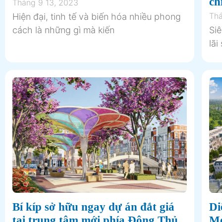
ch
Tháng 9 13, 2023
Thá
Hiện đại, tinh tế và biến hóa nhiều phong
cách là những gì mà kiến
Si
lãi
Bí kíp sở hữu ngay dự án đắt giá
Di
tại trung tâm mới phía Đông Thủ
Mó