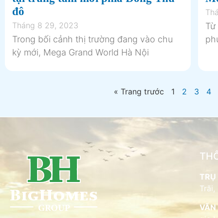
đô
Thá
Tháng 8 29, 2023
Từ 
Trong bối cảnh thị trường đang vào chu
phụ
kỳ mới, Mega Grand World Hà Nội
« Trang trước
1
2
3
4
THÔ
TRỤ 
Trãi,
VĂN 