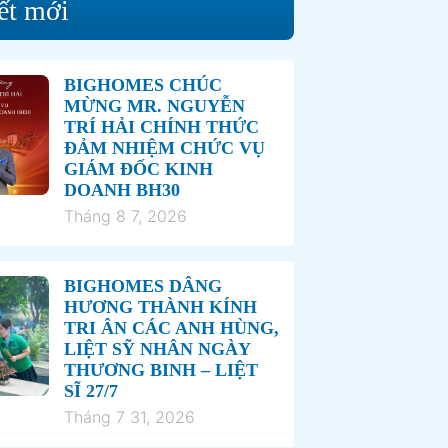
ết mới
BIGHOMES CHÚC
MỪNG MR. NGUYỄN
TRÍ HẢI CHÍNH THỨC
ĐẢM NHIỆM CHỨC VỤ
GIÁM ĐỐC KINH
DOANH BH30
Tháng 8 7, 2026
BIGHOMES DÂNG
HƯƠNG THÀNH KÍNH
TRI ÂN CÁC ANH HÙNG,
LIỆT SỸ NHÂN NGÀY
THƯƠNG BINH – LIỆT
SĨ 27/7
Tháng 7 31, 2026