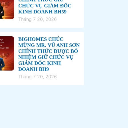
CHỨC VỤ GIÁM ĐỐC
KINH DOANH BH59
Tháng 7 20, 2026
BIGHOMES CHÚC
MỪNG MR. VŨ ANH SƠN
CHÍNH THỨC ĐƯỢC BỔ
NHIỆM GIỮ CHỨC VỤ
GIÁM ĐỐC KINH
DOANH BH9
Tháng 7 20, 2026