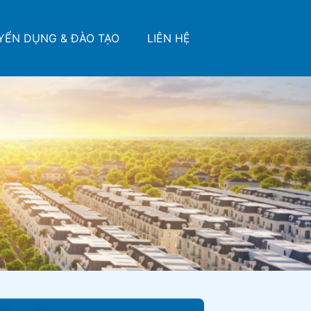
YỂN DỤNG & ĐÀO TẠO
LIÊN HỆ