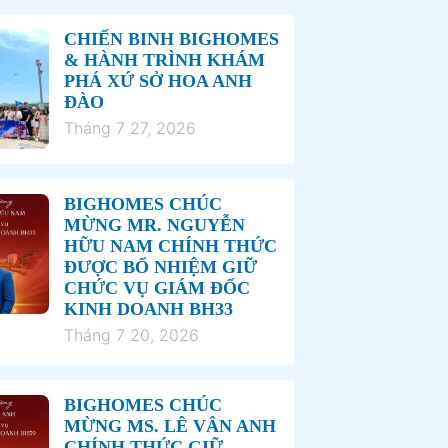
CHIẾN BINH BIGHOMES
& HÀNH TRÌNH KHÁM
PHÁ XỨ SỞ HOA ANH
ĐÀO
Tháng 7 27, 2026
BIGHOMES CHÚC
MỪNG MR. NGUYỄN
HỮU NAM CHÍNH THỨC
ĐƯỢC BỔ NHIỆM GIỮ
CHỨC VỤ GIÁM ĐỐC
KINH DOANH BH33
Tháng 7 20, 2026
BIGHOMES CHÚC
MỪNG MS. LÊ VÂN ANH
CHÍNH THỨC GIỮ