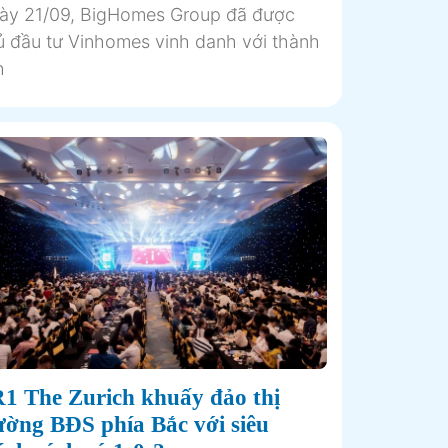
ày 21/09, BigHomes Group đã được
ủ đầu tư Vinhomes vinh danh với thành
h
1 The Zurich khuấy đảo thị
ường BĐS phía Bắc với siêu