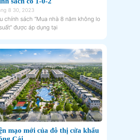
ính sách có 1-0-2
ng 8 30, 2023
êu chính sách “Mua nhà 8 năm không lo
 suất” được áp dụng tại
ện mạo mới của đô thị cửa khẩu
ng Cái