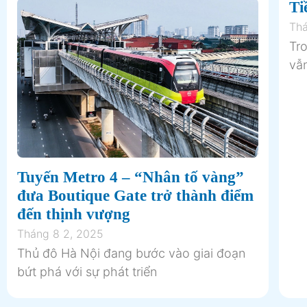
Ti
Thá
Tr
vẫ
Tuyến Metro 4 – “Nhân tố vàng”
đưa Boutique Gate trở thành điểm
đến thịnh vượng
Tháng 8 2, 2025
Thủ đô Hà Nội đang bước vào giai đoạn
bứt phá với sự phát triển