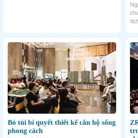
Ng
ch
tíc
Bỏ túi bí quyết thiết kế căn hộ sống
ZR
phong cách
tr