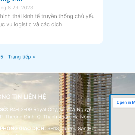
ng 8 29, 2023
hình thái kinh tế truyền thống chủ yếu
c vụ logistic và các dịch
5
Trang tiếp »
NG TIN LIÊN HỆ
SỞ:
R4-L2-09 Royal City, số 72A Nguyễn
 P. Thượng Đình, Q. Thanh Xuân, Hà Nội.
PHÒNG GIAO DỊCH:
SH18, đường San Hô,