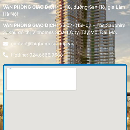
VĂN PHÒNG GIAO DỊCH:
SH18, đường San Hô, gia Lâm
Hà Nội
VĂN PHÒNG GIAO DỊCH:
S3.02-01SH02 - The Sapphire
3, Khu đô thị Vinhomes Smart City, Tây Mỗ, Đại Mỗ.
contact@bighomesgroup.vn
Hotline: 024.6666.9688