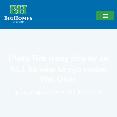
[Ảnh] Bên trong siêu dự án
85,1 ha nằm kế cận casino
Phú Quốc
Trần Mai
Tháng 6 26, 2019
2:59 chiều