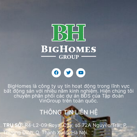
BigHomes là công ty uy tín hoạt động trong lĩnh vực
bất động sản với nhiều năm kinh nghiệm. Hiện chúng tôi
chuyên phân phối các dự án BĐS của Tập đoàn
VinGroup trên toàn quốc.
THÔNG TIN LIÊN HỆ
TRỤ SỞ:
R4-L2-09 Royal City, số 72A Nguyễn Trãi, P.
Thượng Đình, Q. Thanh Xuân, Hà Nội.