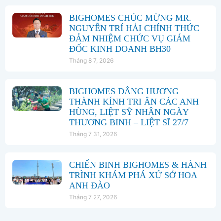
BIGHOMES CHÚC MỪNG MR.
NGUYỄN TRÍ HẢI CHÍNH THỨC
ĐẢM NHIỆM CHỨC VỤ GIÁM
ĐỐC KINH DOANH BH30
Tháng 8 7, 2026
BIGHOMES DÂNG HƯƠNG
THÀNH KÍNH TRI ÂN CÁC ANH
HÙNG, LIỆT SỸ NHÂN NGÀY
THƯƠNG BINH – LIỆT SĨ 27/7
Tháng 7 31, 2026
CHIẾN BINH BIGHOMES & HÀNH
TRÌNH KHÁM PHÁ XỨ SỞ HOA
ANH ĐÀO
Tháng 7 27, 2026