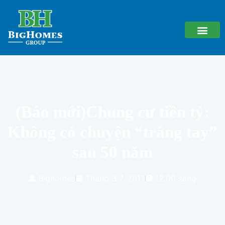
(Báo mới)Chung cư tiền tỷ:
Không có chuyện “trắng tay”
sau 50 năm
Bighomes
Tháng 3 7, 2017
12:00 sáng