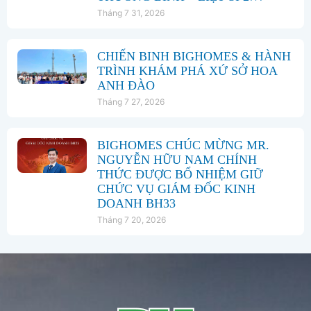
Tháng 7 31, 2026
CHIẾN BINH BIGHOMES & HÀNH
TRÌNH KHÁM PHÁ XỨ SỞ HOA
ANH ĐÀO
Tháng 7 27, 2026
BIGHOMES CHÚC MỪNG MR.
NGUYỄN HỮU NAM CHÍNH
THỨC ĐƯỢC BỔ NHIỆM GIỮ
CHỨC VỤ GIÁM ĐỐC KINH
DOANH BH33
Tháng 7 20, 2026