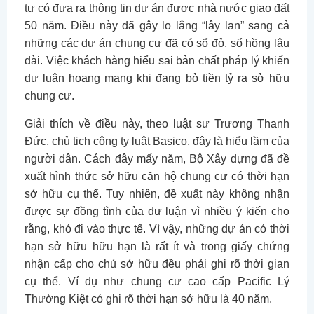
tư có đưa ra thông tin dự án được nhà nước giao đất
50 năm. Điều này đã gây lo lắng “lây lan” sang cả
những các dự án chung cư đã có sổ đỏ, sổ hồng lâu
dài. Việc khách hàng hiểu sai bản chất pháp lý khiến
dư luận hoang mang khi đang bỏ tiền tỷ ra sở hữu
chung cư.
Giải thích về điều này, theo luật sư Trương Thanh
Đức, chủ tịch công ty luật Basico, đây là hiểu lầm của
người dân. Cách đây mấy năm, Bộ Xây dựng đã đề
xuất hình thức sở hữu căn hộ chung cư có thời hạn
sở hữu cụ thể. Tuy nhiên, đề xuất này không nhận
được sự đồng tình của dư luận vì nhiều ý kiến cho
rằng, khó đi vào thực tế. Vì vậy, những dự án có thời
hạn sở hữu hữu hạn là rất ít và trong giấy chứng
nhận cấp cho chủ sở hữu đều phải ghi rõ thời gian
cụ thể. Ví dụ như chung cư cao cấp Pacific Lý
Thường Kiệt có ghi rõ thời hạn sở hữu là 40 năm.