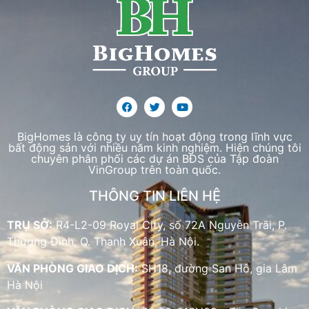
BigHomes là công ty uy tín hoạt động trong lĩnh vực
bất động sản với nhiều năm kinh nghiệm. Hiện chúng tôi
chuyên phân phối các dự án BĐS của Tập đoàn
VinGroup trên toàn quốc.
THÔNG TIN LIÊN HỆ
TRỤ SỞ:
R4-L2-09 Royal City, số 72A Nguyễn Trãi, P.
Thượng Đình, Q. Thanh Xuân, Hà Nội.
VĂN PHÒNG GIAO DỊCH:
SH18, đường San Hô, gia Lâm
Hà Nội