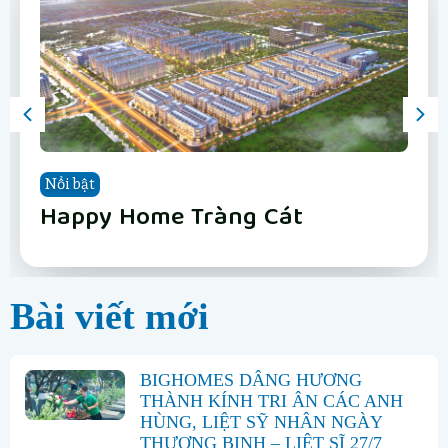
Nổi bật
Nổi bật
Nổi bật
Nổi bật
Nổi bật
Nổi bật
Nổi bật
Nổi bật
Vinhomes Hải Vân Bay Đà Nẵng
The Fullton
Phân khu Vịnh Xanh
Happy Home Tràng Cát
LUMIÈRE Hanoi Seasons Garden
Vinhomes Global Gate Hạ Long
Vinhomes Hải Vân Bay Đà Nẵng
The Fullton
Bài viết mới
BIGHOMES DÂNG HƯƠNG
THÀNH KÍNH TRI ÂN CÁC ANH
HÙNG, LIỆT SỸ NHÂN NGÀY
THƯƠNG BINH – LIỆT SĨ 27/7