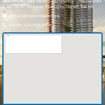
VĂN PHÒNG GIAO DỊCH:
S3.02-01SH02 - The Sapphire
3, Khu đô thị Vinhomes Smart City, Tây Mỗ, Đại Mỗ.
contact@bighomesgroup.vn
Hotline: 024.6666.9688