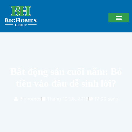
Bất động sản cuối năm: Bỏ
tiền vào đâu dễ sinh lời?
Bighomes
Tháng 10 28, 2016
12:00 sáng