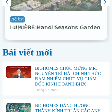
Nổi bật
Nổi bật
Nổi bật
Nổi bật
Nổi bật
Nổi bật
Nổi bật
Nổi bật
Vinhomes Hải Vân Bay Đà Nẵng
The Fullton
Phân khu Vịnh Xanh
Happy Home Tràng Cát
LUMIÈRE Hanoi Seasons Garden
Vinhomes Global Gate Hạ Long
Vinhomes Hải Vân Bay Đà Nẵng
The Fullton
Bài viết mới
BIGHOMES CHÚC MỪNG MR.
NGUYỄN TRÍ HẢI CHÍNH THỨC
ĐẢM NHIỆM CHỨC VỤ GIÁM
ĐỐC KINH DOANH BH30
Tháng 8 7, 2026
BIGHOMES DÂNG HƯƠNG
THÀNH KÍNH TRI ÂN CÁC ANH