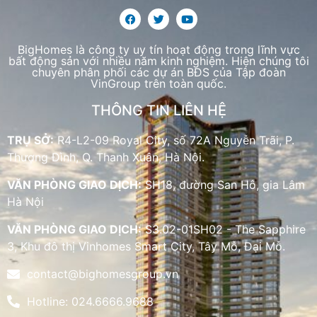
BigHomes là công ty uy tín hoạt động trong lĩnh vực
bất động sản với nhiều năm kinh nghiệm. Hiện chúng tôi
chuyên phân phối các dự án BĐS của Tập đoàn
VinGroup trên toàn quốc.
THÔNG TIN LIÊN HỆ
TRỤ SỞ:
R4-L2-09 Royal City, số 72A Nguyễn Trãi, P.
Thượng Đình, Q. Thanh Xuân, Hà Nội.
VĂN PHÒNG GIAO DỊCH:
SH18, đường San Hô, gia Lâm
Hà Nội
VĂN PHÒNG GIAO DỊCH:
S3.02-01SH02 - The Sapphire
3, Khu đô thị Vinhomes Smart City, Tây Mỗ, Đại Mỗ.
contact@bighomesgroup.vn
Hotline: 024.6666.9688