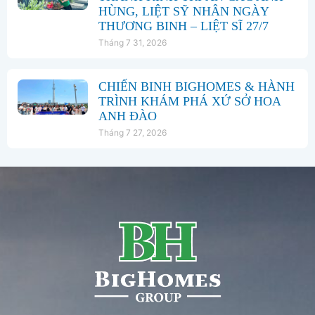
HÙNG, LIỆT SỸ NHÂN NGÀY
THƯƠNG BINH – LIỆT SĨ 27/7
Tháng 7 31, 2026
CHIẾN BINH BIGHOMES & HÀNH
TRÌNH KHÁM PHÁ XỨ SỞ HOA
ANH ĐÀO
Tháng 7 27, 2026