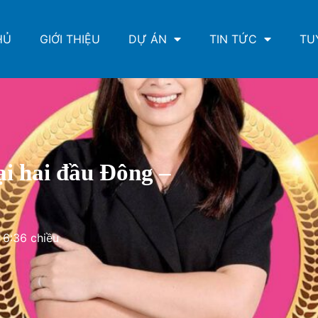
HỦ
GIỚI THIỆU
DỰ ÁN
TIN TỨC
TU
ại hai đầu Đông –
6:36 chiều