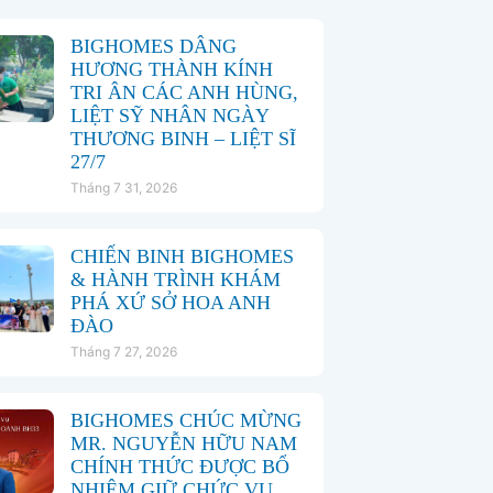
BIGHOMES DÂNG
HƯƠNG THÀNH KÍNH
TRI ÂN CÁC ANH HÙNG,
LIỆT SỸ NHÂN NGÀY
THƯƠNG BINH – LIỆT SĨ
27/7
Tháng 7 31, 2026
CHIẾN BINH BIGHOMES
& HÀNH TRÌNH KHÁM
PHÁ XỨ SỞ HOA ANH
ĐÀO
Tháng 7 27, 2026
BIGHOMES CHÚC MỪNG
MR. NGUYỄN HỮU NAM
CHÍNH THỨC ĐƯỢC BỔ
NHIỆM GIỮ CHỨC VỤ