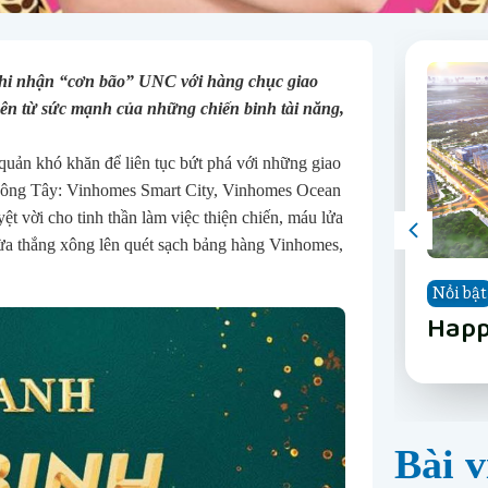
 ghi nhận “cơn bão” UNC với hàng chục giao
nên từ sức mạnh của những chiến binh tài năng,
uản khó khăn để liên tục bứt phá với những giao
ờ Đông Tây: Vinhomes Smart City, Vinhomes Ocean
t vời cho tinh thần làm việc thiện chiến, máu lửa
a thắng xông lên quét sạch bảng hàng Vinhomes,
Nổi bật
Nổi bật
Nổi bật
Nổi bật
Nổi bật
Nổi bật
Nổi bật
Nổi bật
The 
Vinh
Vinh
LUMI
Happ
Phân
The 
Vinh
Nẵn
Long
Gard
Nẵn
Bài v