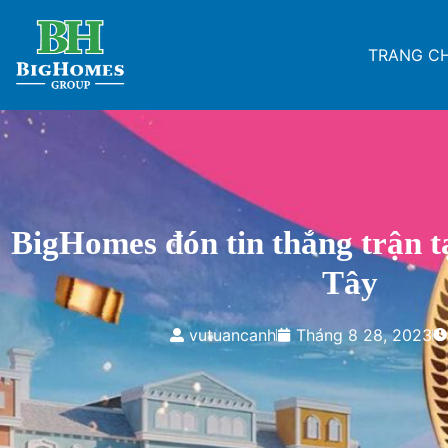
TRANG C
BigHomes đón tin thắng trận t
Tây
vutuancanh
Tháng 8 28, 2023