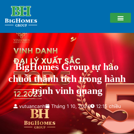
BigHomes Group tự hào
chuỗi thành tích trong hành
trình vinh quang
vutuancanh
Tháng 1 10, 2024
12:15 chiều