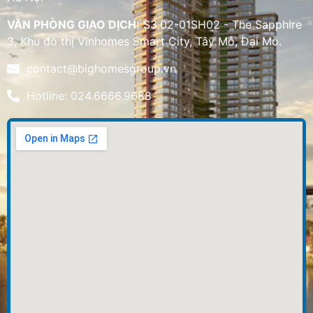
VĂN PHÒNG GIAO DỊCH:
S3.02-01SH02 - The Sapphire
3, Khu đô thị Vinhomes Smart City, Tây Mỗ, Đại Mỗ.
contact@bighomesgroup.vn
Hotline: 024.6666.9688