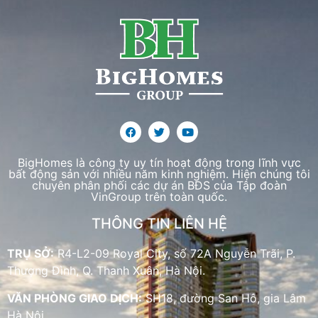
BigHomes là công ty uy tín hoạt động trong lĩnh vực
bất động sản với nhiều năm kinh nghiệm. Hiện chúng tôi
chuyên phân phối các dự án BĐS của Tập đoàn
VinGroup trên toàn quốc.
THÔNG TIN LIÊN HỆ
TRỤ SỞ:
R4-L2-09 Royal City, số 72A Nguyễn Trãi, P.
Thượng Đình, Q. Thanh Xuân, Hà Nội.
VĂN PHÒNG GIAO DỊCH:
SH18, đường San Hô, gia Lâm
Hà Nội