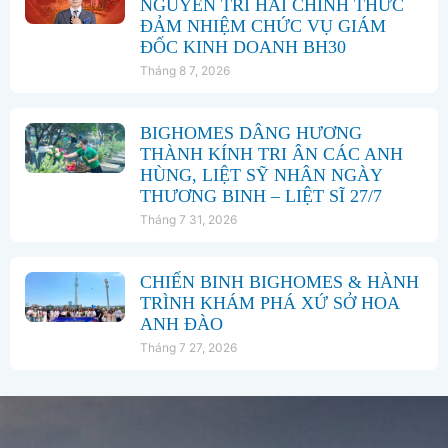
NGUYỄN TRÍ HẢI CHÍNH THỨC
ĐẢM NHIỆM CHỨC VỤ GIÁM
ĐỐC KINH DOANH BH30
Tháng 8 7, 2026
BIGHOMES DÂNG HƯƠNG
THÀNH KÍNH TRI ÂN CÁC ANH
HÙNG, LIỆT SỸ NHÂN NGÀY
THƯƠNG BINH – LIỆT SĨ 27/7
Tháng 7 31, 2026
CHIẾN BINH BIGHOMES & HÀNH
TRÌNH KHÁM PHÁ XỨ SỞ HOA
ANH ĐÀO
Tháng 7 27, 2026