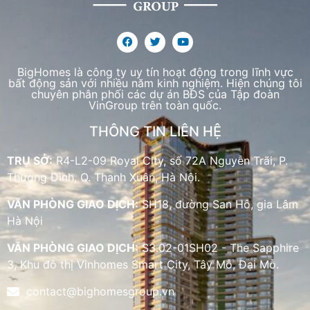
BigHomes là công ty uy tín hoạt động trong lĩnh vực
bất động sản với nhiều năm kinh nghiệm. Hiện chúng tôi
chuyên phân phối các dự án BĐS của Tập đoàn
VinGroup trên toàn quốc.
THÔNG TIN LIÊN HỆ
TRỤ SỞ:
R4-L2-09 Royal City, số 72A Nguyễn Trãi, P.
Thượng Đình, Q. Thanh Xuân, Hà Nội.
VĂN PHÒNG GIAO DỊCH:
SH18, đường San Hô, gia Lâm
Hà Nội
VĂN PHÒNG GIAO DỊCH:
S3.02-01SH02 - The Sapphire
3, Khu đô thị Vinhomes Smart City, Tây Mỗ, Đại Mỗ.
contact@bighomesgroup.vn