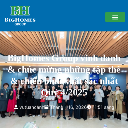
BigHomes Group vinh danh
& chúc mừng những tập thể
& chiến binh xuất sắc nhất
Quý 4/2025
vutuancanh
Tháng 1 16, 2026
11:51 sáng