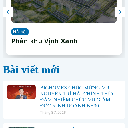
Nổi bật
Nổi bật
Nổi bật
Nổi bật
Nổi bật
Nổi bật
Nổi bật
Nổi bật
Vinhomes Hải Vân Bay Đà Nẵng
The Fullton
Phân khu Vịnh Xanh
Happy Home Tràng Cát
LUMIÈRE Hanoi Seasons Garden
Vinhomes Global Gate Hạ Long
Vinhomes Hải Vân Bay Đà Nẵng
The Fullton
Bài viết mới
BIGHOMES CHÚC MỪNG MR.
NGUYỄN TRÍ HẢI CHÍNH THỨC
ĐẢM NHIỆM CHỨC VỤ GIÁM
ĐỐC KINH DOANH BH30
Tháng 8 7, 2026