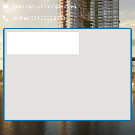
contact@bighomesgroup.vn
Hotline: 024.6666.9688