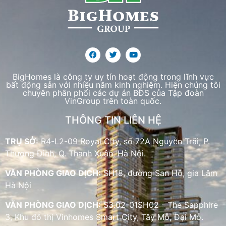
BigHomes là công ty uy tín hoạt động trong lĩnh vực
bất động sản với nhiều năm kinh nghiệm. Hiện chúng tôi
chuyên phân phối các dự án BĐS của Tập đoàn
VinGroup trên toàn quốc.
THÔNG TIN LIÊN HỆ
TRỤ SỞ:
R4-L2-09 Royal City, số 72A Nguyễn Trãi, P.
Thượng Đình, Q. Thanh Xuân, Hà Nội.
VĂN PHÒNG GIAO DỊCH:
SH18, đường San Hô, gia Lâm
Hà Nội
VĂN PHÒNG GIAO DỊCH:
S3.02-01SH02 - The Sapphire
3, Khu đô thị Vinhomes Smart City, Tây Mỗ, Đại Mỗ.