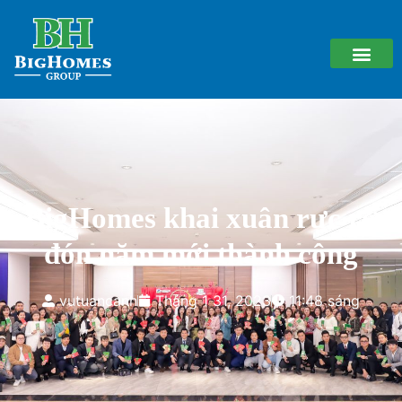
BigHomes khai xuân rực rỡ
đón năm mới thành công
vutuancanh
Tháng 1 31, 2023
11:48 sáng