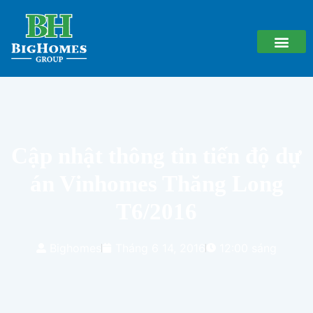
Cập nhật thông tin tiến độ dự
án Vinhomes Thăng Long
T6/2016
Bighomes
Tháng 6 14, 2016
12:00 sáng