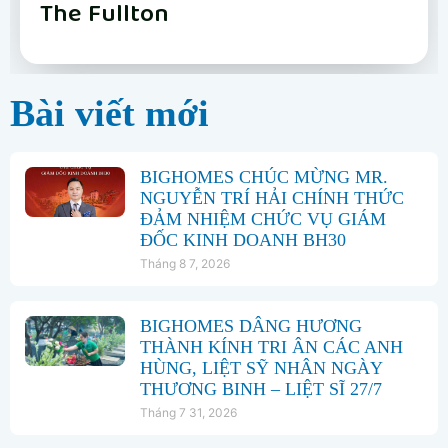
Vinhomes Hải Vân Bay Đà Nẵng
The Fullton
Phân khu Vịnh Xanh
Happy Home Tràng Cát
LUMIÈRE Hanoi Seasons Garden
Vinhomes Global Gate Hạ Long
Vinhomes Hải Vân Bay Đà Nẵng
The Fullton
Bài viết mới
BIGHOMES CHÚC MỪNG MR.
NGUYỄN TRÍ HẢI CHÍNH THỨC
ĐẢM NHIỆM CHỨC VỤ GIÁM
ĐỐC KINH DOANH BH30
Tháng 8 7, 2026
BIGHOMES DÂNG HƯƠNG
THÀNH KÍNH TRI ÂN CÁC ANH
HÙNG, LIỆT SỸ NHÂN NGÀY
THƯƠNG BINH – LIỆT SĨ 27/7
Tháng 7 31, 2026