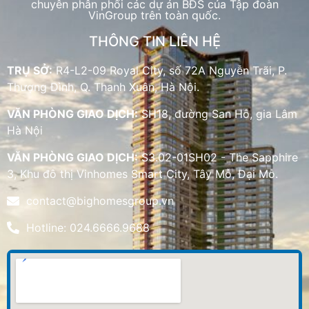
chuyên phân phối các dự án BĐS của Tập đoàn
VinGroup trên toàn quốc.
THÔNG TIN LIÊN HỆ
TRỤ SỞ:
R4-L2-09 Royal City, số 72A Nguyễn Trãi, P.
Thượng Đình, Q. Thanh Xuân, Hà Nội.
VĂN PHÒNG GIAO DỊCH:
SH18, đường San Hô, gia Lâm
Hà Nội
VĂN PHÒNG GIAO DỊCH:
S3.02-01SH02 - The Sapphire
3, Khu đô thị Vinhomes Smart City, Tây Mỗ, Đại Mỗ.
contact@bighomesgroup.vn
Hotline: 024.6666.9688