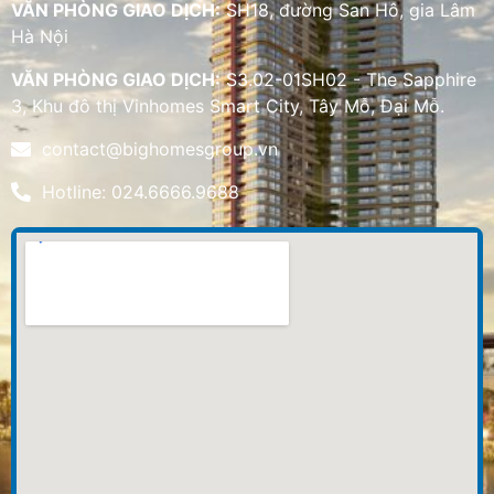
VĂN PHÒNG GIAO DỊCH:
SH18, đường San Hô, gia Lâm
Hà Nội
VĂN PHÒNG GIAO DỊCH:
S3.02-01SH02 - The Sapphire
3, Khu đô thị Vinhomes Smart City, Tây Mỗ, Đại Mỗ.
contact@bighomesgroup.vn
Hotline: 024.6666.9688