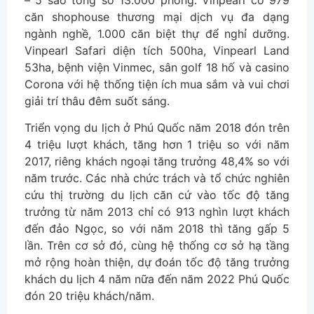
căn shophouse thương mại dịch vụ đa dạng
ngành nghề, 1.000 căn biệt thự để nghỉ dưỡng.
Vinpearl Safari diện tích 500ha, Vinpearl Land
53ha, bệnh viện Vinmec, sân golf 18 hố và casino
Corona với hệ thống tiện ích mua sắm và vui chơi
giải trí thâu đêm suốt sáng.
Triển vọng du lịch ở Phú Quốc năm 2018 đón trên
4 triệu lượt khách, tăng hơn 1 triệu so với năm
2017, riêng khách ngoại tăng trưởng 48,4% so với
năm trước. Các nhà chức trách và tổ chức nghiên
cứu thị trường du lịch căn cứ vào tốc độ tăng
trưởng từ năm 2013 chỉ có 913 nghìn lượt khách
đến đảo Ngọc, so với năm 2018 thì tăng gấp 5
lần. Trên cơ sở đó, cùng hệ thống cơ sở hạ tầng
mở rộng hoàn thiện, dự đoán tốc độ tăng trưởng
khách du lịch 4 năm nữa đến năm 2022 Phú Quốc
đón 20 triệu khách/năm.