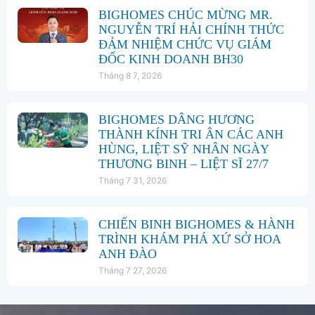
BIGHOMES CHÚC MỪNG MR.
NGUYỄN TRÍ HẢI CHÍNH THỨC
ĐẢM NHIỆM CHỨC VỤ GIÁM
ĐỐC KINH DOANH BH30
Tháng 8 7, 2026
BIGHOMES DÂNG HƯƠNG
THÀNH KÍNH TRI ÂN CÁC ANH
HÙNG, LIỆT SỸ NHÂN NGÀY
THƯƠNG BINH – LIỆT SĨ 27/7
Tháng 7 31, 2026
CHIẾN BINH BIGHOMES & HÀNH
TRÌNH KHÁM PHÁ XỨ SỞ HOA
ANH ĐÀO
Tháng 7 27, 2026