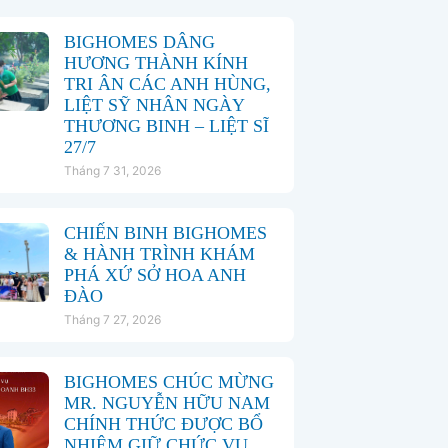
BIGHOMES DÂNG
HƯƠNG THÀNH KÍNH
TRI ÂN CÁC ANH HÙNG,
LIỆT SỸ NHÂN NGÀY
THƯƠNG BINH – LIỆT SĨ
27/7
Tháng 7 31, 2026
CHIẾN BINH BIGHOMES
& HÀNH TRÌNH KHÁM
PHÁ XỨ SỞ HOA ANH
ĐÀO
Tháng 7 27, 2026
BIGHOMES CHÚC MỪNG
MR. NGUYỄN HỮU NAM
CHÍNH THỨC ĐƯỢC BỔ
NHIỆM GIỮ CHỨC VỤ