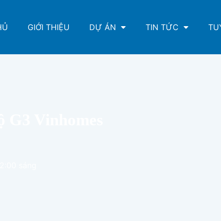
HỦ
GIỚI THIỆU
DỰ ÁN
TIN TỨC
TU
hộ G3 Vinhomes
12:00 sáng