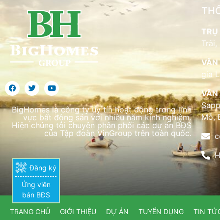
THÔ
TRỤ 
Trãi,
VĂN 
gia 
VĂN 
Sapp
BigHomes là công ty uy tín hoạt động trong lĩnh
Mỗ, 
vực bất động sản với nhiều năm kinh nghiệm.
Hiện chúng tôi chuyên phân phối các dự án BĐS
của Tập đoàn VinGroup trên toàn quốc.
c
H
Đăng ký
Ứng viên
bán BĐS
TRANG CHỦ
GIỚI THIỆU
DỰ ÁN
TUYỂN DỤNG
TIN TỨ