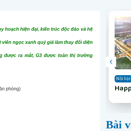
uy hoạch hiện đại, kiến trúc độc đáo và hệ
viên ngọc xanh quý giá làm thay đổi diện
g được ra mắt, G3 được toàn thị trường
Nổi bật
Nổi bật
Nổi bật
Nổi bật
Nổi bật
Nổi bật
Nổi bật
Nổi bật
The 
Vinh
Vinh
LUMI
Happ
Phân
The 
Vinh
văn phòng)
Nẵn
Long
Gard
Nẵn
Bài v