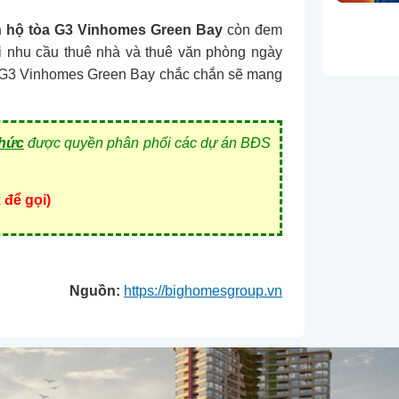
 hộ tòa G3 Vinhomes Green Bay
còn đem
i nhu cầu thuê nhà và thuê văn phòng ngày
 hộ G3 Vinhomes Green Bay chắc chắn sẽ mang
thức
được quyền
phân phối các dự án BĐS
 để gọi)
Nguồn:
https://bighomesgroup.vn