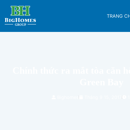
TRANG C
Chính thức ra mắt tòa căn 
Green Bay
Bighomes
Tháng 9 15, 2017