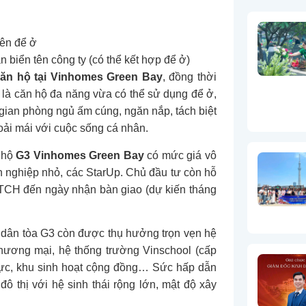
ên để ở
 biển tên công ty (có thể kết hợp để ở)
ăn hộ tại Vinhomes Green Bay
, đồng thời
g là căn hộ đa năng vừa có thể sử dụng để ở,
gian phòng ngủ ấm cúng, ngăn nắp, tách biệt
oải mái với cuộc sống cá nhân.
n hộ
G3 Vinhomes Green Bay
có mức giá vô
h nghiệp nhỏ, các StarUp. Chủ đầu tư còn hỗ
GTCH đến ngày nhận bàn giao (dự kiến tháng
 dân tòa G3 còn được thụ hưởng trọn vẹn hệ
thương mại, hệ thống trường Vinschool (cấp
thực, khu sinh hoạt cộng đồng… Sức hấp dẫn
ô thị với hệ sinh thái rộng lớn, mật độ xây