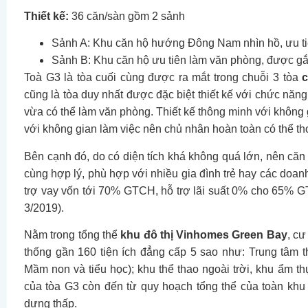
Thiết kế:
36 căn/sàn gồm 2 sảnh
Sảnh A: Khu căn hộ hướng Đông Nam nhìn hồ, ưu ti
Sảnh B: Khu căn hộ ưu tiên làm văn phòng, được gắn
Toà G3 là tòa cuối cùng được ra mắt trong chuỗi 3 tòa
c
cũng là tòa duy nhất được đặc biệt thiết kế với chức năn
vừa có thể làm văn phòng. Thiết kế thông minh với không 
với không gian làm việc nên chủ nhân hoàn toàn có thể th
Bên cạnh đó, do có diện tích khá không quá lớn, nên că
cùng hợp lý, phù hợp với nhiều gia đình trẻ hay các doan
trợ vay vốn tới 70% GTCH, hỗ trợ lãi suất 0% cho 65% 
3/2019).
Nằm trong tổng thể
khu đô thị Vinhomes Green Bay
, cư
thống gần 160 tiện ích đẳng cấp 5 sao như: Trung tâm 
Mầm non và tiểu học); khu thể thao ngoài trời, khu ẩm 
của tòa G3 còn đến từ quy hoạch tổng thể của toàn khu đ
dựng thấp.