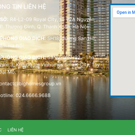
NG TIN LIÊN HỆ
SỞ:
R4-L2-09 Royal City, số 72A Nguyễn
 P. Thượng Đình, Q. Thanh Xuân, Hà Nội.
PHÒNG GIAO DỊCH:
SH18, đường San Hô,
Lâm Hà Nội
PHÒNG GIAO DỊCH:
S3.02-01SH02 - The
hire 3, Khu đô thị Vinhomes Smart City, Tây
Đại Mỗ.
ontact@bighomesgroup.vn
otline: 024.6666.9688
C
LIÊN HỆ