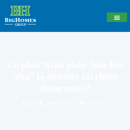
Có phải “Giải pháp Nhà Đổi
Nhà” là đòn bẩy tài chính
thông minh?
Mark
Tháng 6 7, 2021
2:35 chiều