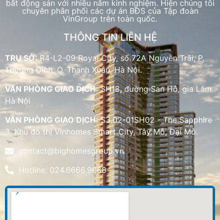
bất động sản với nhiều năm kinh nghiệm. Hiện chúng tôi
chuyên phân phối các dự án BĐS của Tập đoàn
VinGroup trên toàn quốc.
THÔNG TIN LIÊN HỆ
TRỤ SỞ:
R4-L2-09 Royal City, số 72A Nguyễn Trãi, P.
Thượng Đình, Q. Thanh Xuân, Hà Nội.
VĂN PHÒNG GIAO DỊCH:
SH18, đường San Hô, gia Lâm
Hà Nội
VĂN PHÒNG GIAO DỊCH:
S3.02-01SH02 - The Sapphire
3, Khu đô thị Vinhomes Smart City, Tây Mỗ, Đại Mỗ.
contact@bighomesgroup.vn
Hotline: 024.6666.9688