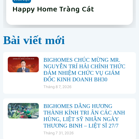
Vinhomes Hải Vân Bay Đà Nẵng
The Fullton
Phân khu Vịnh Xanh
Happy Home Tràng Cát
LUMIÈRE Hanoi Seasons Garden
Vinhomes Global Gate Hạ Long
Vinhomes Hải Vân Bay Đà Nẵng
The Fullton
Bài viết mới
BIGHOMES CHÚC MỪNG MR.
NGUYỄN TRÍ HẢI CHÍNH THỨC
ĐẢM NHIỆM CHỨC VỤ GIÁM
ĐỐC KINH DOANH BH30
Tháng 8 7, 2026
BIGHOMES DÂNG HƯƠNG
THÀNH KÍNH TRI ÂN CÁC ANH
HÙNG, LIỆT SỸ NHÂN NGÀY
THƯƠNG BINH – LIỆT SĨ 27/7
Tháng 7 31, 2026