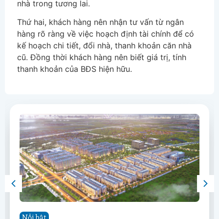
nhà trong tương lai.
Thứ hai, khách hàng nên nhận tư vấn từ ngân
hàng rõ ràng về việc hoạch định tài chính để có
kế hoạch chi tiết, đổi nhà, thanh khoản căn nhà
cũ. Đồng thời khách hàng nên biết giá trị, tính
thanh khoản của BĐS hiện hữu.
Nổi bật
Nổi bật
Nổi bật
Nổi bật
Nổi bật
Nổi bật
Nổi bật
Nổi bật