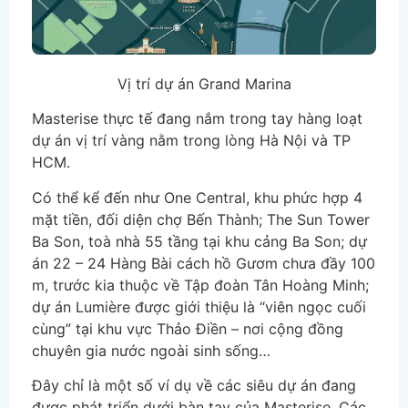
Vị trí dự án Grand Marina
Masterise thực tế đang nắm trong tay hàng loạt
dự án vị trí vàng nằm trong lòng Hà Nội và TP
HCM.
Có thể kể đến như One Central, khu phức hợp 4
mặt tiền, đối diện chợ Bến Thành; The Sun Tower
Ba Son, toà nhà 55 tầng tại khu cảng Ba Son; dự
án 22 – 24 Hàng Bài cách hồ Gươm chưa đầy 100
m, trước kia thuộc về Tập đoàn Tân Hoàng Minh;
dự án Lumière được giới thiệu là “viên ngọc cuối
cùng” tại khu vực Thảo Điền – nơi cộng đồng
chuyên gia nước ngoài sinh sống…
Đây chỉ là một số ví dụ về các siêu dự án đang
được phát triển dưới bàn tay của Masterise. Các