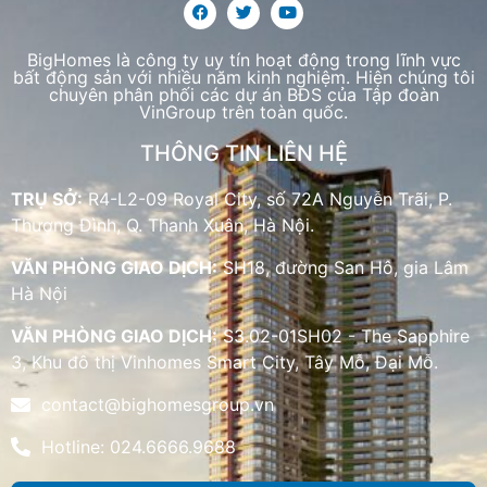
BigHomes là công ty uy tín hoạt động trong lĩnh vực
bất động sản với nhiều năm kinh nghiệm. Hiện chúng tôi
chuyên phân phối các dự án BĐS của Tập đoàn
VinGroup trên toàn quốc.
THÔNG TIN LIÊN HỆ
TRỤ SỞ:
R4-L2-09 Royal City, số 72A Nguyễn Trãi, P.
Thượng Đình, Q. Thanh Xuân, Hà Nội.
VĂN PHÒNG GIAO DỊCH:
SH18, đường San Hô, gia Lâm
Hà Nội
VĂN PHÒNG GIAO DỊCH:
S3.02-01SH02 - The Sapphire
3, Khu đô thị Vinhomes Smart City, Tây Mỗ, Đại Mỗ.
contact@bighomesgroup.vn
Hotline: 024.6666.9688