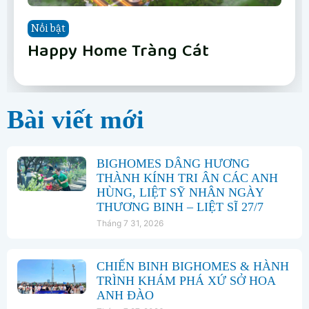
Nổi bật
Nổi bật
Nổi bật
Nổi bật
Nổi bật
Nổi bật
Nổi bật
Nổi bật
Vinhomes Hải Vân Bay Đà Nẵng
The Fullton
Phân khu Vịnh Xanh
Happy Home Tràng Cát
LUMIÈRE Hanoi Seasons Garden
Vinhomes Global Gate Hạ Long
Vinhomes Hải Vân Bay Đà Nẵng
The Fullton
Bài viết mới
BIGHOMES DÂNG HƯƠNG
THÀNH KÍNH TRI ÂN CÁC ANH
HÙNG, LIỆT SỸ NHÂN NGÀY
THƯƠNG BINH – LIỆT SĨ 27/7
Tháng 7 31, 2026
CHIẾN BINH BIGHOMES & HÀNH
TRÌNH KHÁM PHÁ XỨ SỞ HOA
ANH ĐÀO