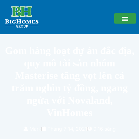
Gom hàng loạt dự án đắc địa,
quy mô tài sản nhóm
Masterise tăng vọt lên cả
trăm nghìn tỷ đồng, ngang
ngửa với Novaland,
VinHomes
Mark
Tháng 7 14, 2021
9:16 sáng