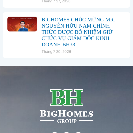
Tháng 7 27, 2026
BIGHOMES CHÚC MỪNG MR.
NGUYỄN HỮU NAM CHÍNH
THỨC ĐƯỢC BỔ NHIỆM GIỮ
CHỨC VỤ GIÁM ĐỐC KINH
DOANH BH33
Tháng 7 20, 2026