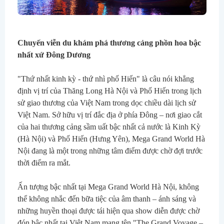
Chuyến viễn du khám phá thương cảng phồn hoa bậc 
nhất xứ Đông Dương
"Thứ nhất kinh kỳ - thứ nhì phố Hiến" là câu nói khẳng 
định vị trí của Thăng Long Hà Nội và Phố Hiến trong lịch 
sử giao thương của Việt Nam trong dọc chiều dài lịch sử 
Việt Nam. Sở hữu vị trí đắc địa ở phía Đông – nơi giao cắt 
của hai thương cảng sầm uất bậc nhất cả nước là Kinh Kỳ 
(Hà Nội) và Phố Hiến (Hưng Yên), Mega Grand World Hà 
Nội đang là một trong những tâm điểm được chờ đợi trước 
thời điểm ra mắt.
Ấn tượng bậc nhất tại Mega Grand World Hà Nội, không 
thể không nhắc đến bữa tiệc của âm thanh – ánh sáng và 
những huyền thoại được tái hiện qua show diễn được chờ 
đón bậc nhất tại Việt Nam mang tên "The Grand Voyage – 