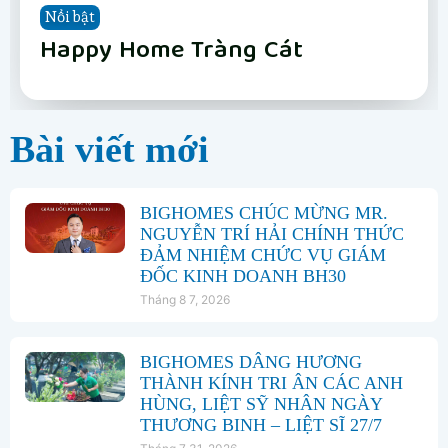
Nổi bật
Nổi bật
Nổi bật
Nổi bật
Nổi bật
Nổi bật
Nổi bật
Nổi bật
Vinhomes Hải Vân Bay Đà Nẵng
The Fullton
Phân khu Vịnh Xanh
Happy Home Tràng Cát
LUMIÈRE Hanoi Seasons Garden
Vinhomes Global Gate Hạ Long
Vinhomes Hải Vân Bay Đà Nẵng
The Fullton
Bài viết mới
BIGHOMES CHÚC MỪNG MR.
NGUYỄN TRÍ HẢI CHÍNH THỨC
ĐẢM NHIỆM CHỨC VỤ GIÁM
ĐỐC KINH DOANH BH30
Tháng 8 7, 2026
BIGHOMES DÂNG HƯƠNG
THÀNH KÍNH TRI ÂN CÁC ANH
HÙNG, LIỆT SỸ NHÂN NGÀY
THƯƠNG BINH – LIỆT SĨ 27/7