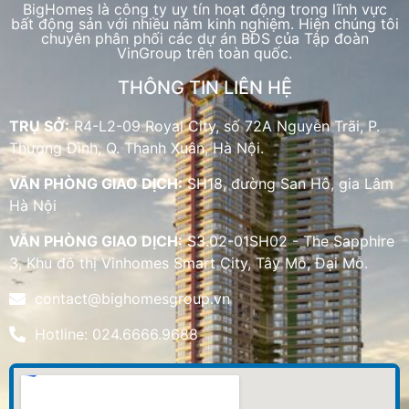
BigHomes là công ty uy tín hoạt động trong lĩnh vực
bất động sản với nhiều năm kinh nghiệm. Hiện chúng tôi
chuyên phân phối các dự án BĐS của Tập đoàn
VinGroup trên toàn quốc.
THÔNG TIN LIÊN HỆ
TRỤ SỞ:
R4-L2-09 Royal City, số 72A Nguyễn Trãi, P.
Thượng Đình, Q. Thanh Xuân, Hà Nội.
VĂN PHÒNG GIAO DỊCH:
SH18, đường San Hô, gia Lâm
Hà Nội
VĂN PHÒNG GIAO DỊCH:
S3.02-01SH02 - The Sapphire
3, Khu đô thị Vinhomes Smart City, Tây Mỗ, Đại Mỗ.
contact@bighomesgroup.vn
Hotline: 024.6666.9688