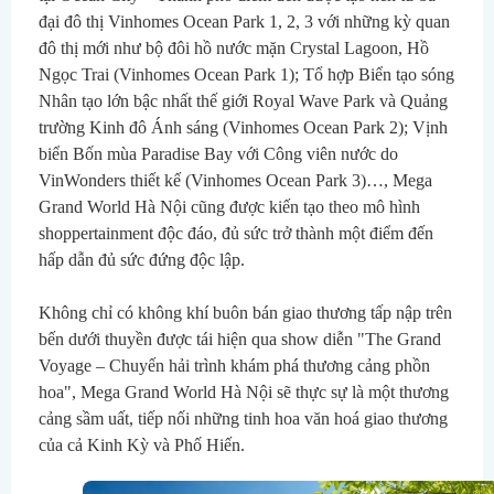
đại đô thị Vinhomes Ocean Park 1, 2, 3 với những kỳ quan 
đô thị mới như bộ đôi hồ nước mặn Crystal Lagoon, Hồ 
Ngọc Trai (Vinhomes Ocean Park 1); Tổ hợp Biển tạo sóng 
Nhân tạo lớn bậc nhất thế giới Royal Wave Park và Quảng 
trường Kinh đô Ánh sáng (Vinhomes Ocean Park 2); Vịnh 
biển Bốn mùa Paradise Bay với Công viên nước do 
VinWonders thiết kế (Vinhomes Ocean Park 3)…, Mega 
Grand World Hà Nội cũng được kiến tạo theo mô hình 
shoppertainment độc đáo, đủ sức trở thành một điểm đến 
hấp dẫn đủ sức đứng độc lập.
Không chỉ có không khí buôn bán giao thương tấp nập trên 
bến dưới thuyền được tái hiện qua show diễn "The Grand 
Voyage – Chuyến hải trình khám phá thương cảng phồn 
hoa", Mega Grand World Hà Nội sẽ thực sự là một thương 
cảng sầm uất, tiếp nối những tinh hoa văn hoá giao thương 