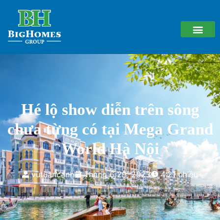
Hé lộ show diễn trên sông
chưa từng có tại Mega Grand
World Hà Nội
vutuancanh
Tháng 6 29, 2023
4:21 chiều