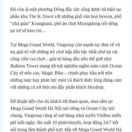
Đó còn là một phương Đông đầy sức sống được tái hiện tại 
phân khu The K-Town với những phố văn hoá Itewon, phố 
"nhà giàu" Keangnam, phố ăn chơi Myongdong nổi tiếng 
tại xứ sở kim chi…
Tại Mega Grand World, Vingroup còn mạnh tay đưa về vũ 
trụ giải trí với những trò chơi hấp dẫn bậc nhất như tại các 
công viên vui chơi – giải trí hàng đầu trên thế giới như 
Balloon Tower mang tới trải nghiệm ngắm toàn cảnh Ocean 
City từ trên cao, Magic Bike – chinh phục bầu trời trên 
những máy bay phản lực mini và thách thức lòng dũng cảm 
với những cú rơi thót tim đầy phấn khích Skydrop.
Để thuận tiện cho du khách tới tham quan, mua sắm tại 
Mega Grand World Hà Nội nói riêng và Ocean City nói 
chung, Vingroup cũng sẽ mở hàng trăm tuyến VinBus miễn 
phí mỗi ngày, tần suất 10 phút/chuyến, hoạt động 24/7 kết 
nối trung tâm thành phố trực tiếp tới Mega Grand World Hà 