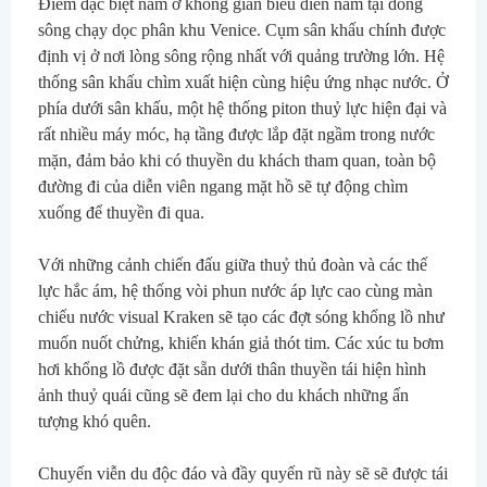
Điểm đặc biệt nằm ở không gian biểu diễn nằm tại dòng 
sông chạy dọc phân khu Venice. Cụm sân khấu chính được 
định vị ở nơi lòng sông rộng nhất với quảng trường lớn. Hệ 
thống sân khấu chìm xuất hiện cùng hiệu ứng nhạc nước. Ở 
phía dưới sân khấu, một hệ thống piton thuỷ lực hiện đại và 
rất nhiều máy móc, hạ tầng được lắp đặt ngầm trong nước 
mặn, đảm bảo khi có thuyền du khách tham quan, toàn bộ 
đường đi của diễn viên ngang mặt hồ sẽ tự động chìm 
xuống để thuyền đi qua.
Với những cảnh chiến đấu giữa thuỷ thủ đoàn và các thế 
lực hắc ám, hệ thống vòi phun nước áp lực cao cùng màn 
chiếu nước visual Kraken sẽ tạo các đợt sóng khổng lồ như 
muốn nuốt chửng, khiến khán giả thót tim. Các xúc tu bơm 
hơi khổng lồ được đặt sẵn dưới thân thuyền tái hiện hình 
ảnh thuỷ quái cũng sẽ đem lại cho du khách những ấn 
tượng khó quên.
Chuyến viễn du độc đáo và đầy quyến rũ này sẽ sẽ được tái 