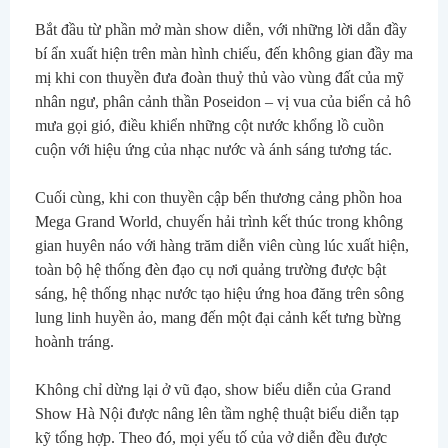
Bắt đầu từ phần mở màn show diễn, với những lời dẫn đầy 
bí ẩn xuất hiện trên màn hình chiếu, đến không gian đầy ma 
mị khi con thuyền đưa đoàn thuỷ thủ vào vùng đất của mỹ 
nhân ngư, phân cảnh thần Poseidon – vị vua của biển cả hô 
mưa gọi gió, điều khiển những cột nước khổng lồ cuồn 
cuộn với hiệu ứng của nhạc nước và ánh sáng tương tác.
Cuối cùng, khi con thuyền cập bến thương cảng phồn hoa 
Mega Grand World, chuyến hải trình kết thúc trong không 
gian huyên náo với hàng trăm diễn viên cùng lúc xuất hiện, 
toàn bộ hệ thống đèn đạo cụ nơi quảng trường được bật 
sáng, hệ thống nhạc nước tạo hiệu ứng hoa đăng trên sông 
lung linh huyền ảo, mang đến một đại cảnh kết tưng bừng 
hoành tráng.
Không chỉ dừng lại ở vũ đạo, show biểu diễn của Grand 
Show Hà Nội được nâng lên tầm nghệ thuật biểu diễn tạp 
kỹ tổng hợp. Theo đó, mọi yếu tố của vở diễn đều được 