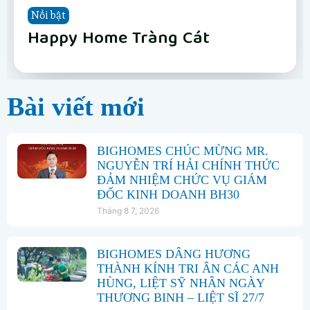
Nổi bật
Nổi bật
Nổi bật
Nổi bật
Nổi bật
Nổi bật
Nổi bật
Nổi bật
Vinhomes Hải Vân Bay Đà Nẵng
The Fullton
Phân khu Vịnh Xanh
Happy Home Tràng Cát
LUMIÈRE Hanoi Seasons Garden
Vinhomes Global Gate Hạ Long
Vinhomes Hải Vân Bay Đà Nẵng
The Fullton
Bài viết mới
BIGHOMES CHÚC MỪNG MR.
NGUYỄN TRÍ HẢI CHÍNH THỨC
ĐẢM NHIỆM CHỨC VỤ GIÁM
ĐỐC KINH DOANH BH30
Tháng 8 7, 2026
BIGHOMES DÂNG HƯƠNG
THÀNH KÍNH TRI ÂN CÁC ANH
HÙNG, LIỆT SỸ NHÂN NGÀY
THƯƠNG BINH – LIỆT SĨ 27/7