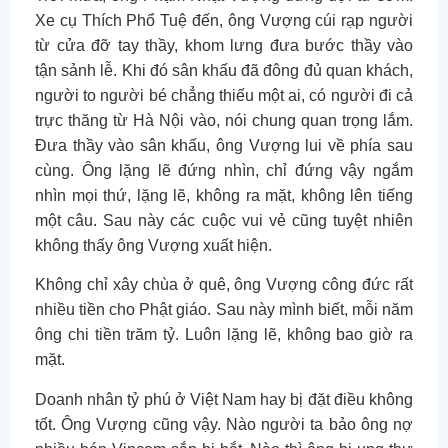
Xe cụ Thích Phổ Tuệ đến, ông Vượng cúi rạp người
từ cửa đỡ tay thầy, khom lưng đưa bước thầy vào
tận sảnh lễ. Khi đó sân khấu đã đông đủ quan khách,
người to người bé chẳng thiếu một ai, có người đi cả
trực thăng từ Hà Nội vào, nói chung quan trọng lắm.
Đưa thầy vào sân khấu, ông Vượng lui về phía sau
cùng. Ông lặng lẽ đứng nhìn, chỉ đứng vậy ngắm
nhìn mọi thứ, lặng lẽ, không ra mặt, không lên tiếng
một câu. Sau này các cuộc vui vẻ cũng tuyệt nhiên
không thấy ông Vượng xuất hiện.
Không chỉ xây chùa ở quê, ông Vượng công đức rất
nhiều tiền cho Phật giáo. Sau này mình biết, mỗi năm
ông chi tiền trăm tỷ. Luôn lặng lẽ, không bao giờ ra
mặt.
Doanh nhân tỷ phú ở Việt Nam hay bị đặt điều không
tốt. Ông Vượng cũng vậy. Nào người ta bảo ông nợ