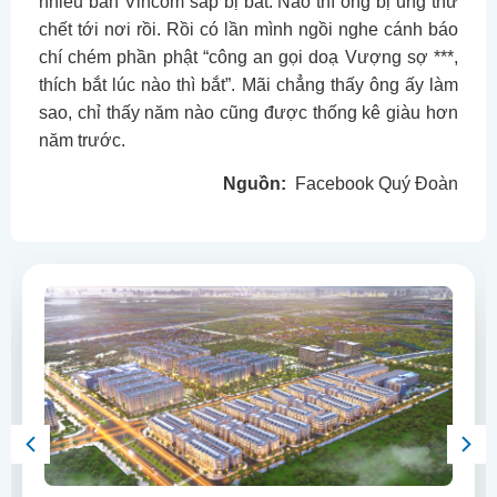
nhiều bán Vincom sắp bị bắt. Nào thì ông bị ung thư
chết tới nơi rồi. Rồi có lần mình ngồi nghe cánh báo
chí chém phần phật “công an gọi doạ Vượng sợ ***,
thích bắt lúc nào thì bắt”. Mãi chẳng thấy ông ấy làm
sao, chỉ thấy năm nào cũng được thống kê giàu hơn
năm trước.
Nguồn:
Facebook Quý Đoàn