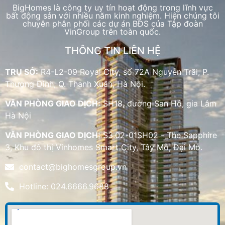
BigHomes là công ty uy tín hoạt động trong lĩnh vực
bất động sản với nhiều năm kinh nghiệm. Hiện chúng tôi
chuyên phân phối các dự án BĐS của Tập đoàn
VinGroup trên toàn quốc.
THÔNG TIN LIÊN HỆ
TRỤ SỞ:
R4-L2-09 Royal City, số 72A Nguyễn Trãi, P.
Thượng Đình, Q. Thanh Xuân, Hà Nội.
VĂN PHÒNG GIAO DỊCH:
SH18, đường San Hô, gia Lâm
Hà Nội
VĂN PHÒNG GIAO DỊCH:
S3.02-01SH02 - The Sapphire
3, Khu đô thị Vinhomes Smart City, Tây Mỗ, Đại Mỗ.
contact@bighomesgroup.vn
Hotline: 024.6666.9688