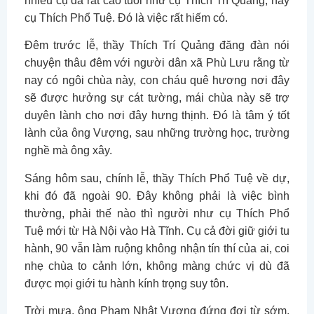
nhiều cụ đã rất cao tuổi như cụ Thích Trí Quảng, hay
cụ Thích Phổ Tuệ. Đó là việc rất hiếm có.
Đêm trước lễ, thầy Thích Trí Quảng đăng đàn nói
chuyện thâu đêm với người dân xã Phù Lưu rằng từ
nay có ngôi chùa này, con cháu quê hương nơi đây
sẽ được hưởng sự cát tường, mái chùa này sẽ trợ
duyên lành cho nơi đây hưng thịnh. Đó là tâm ý tốt
lành của ông Vượng, sau những trường học, trường
nghề mà ông xây.
Sáng hôm sau, chính lễ, thầy Thích Phổ Tuệ về dự,
khi đó đã ngoài 90. Đây không phải là việc bình
thường, phải thế nào thì người như cụ Thích Phổ
Tuệ mới từ Hà Nội vào Hà Tĩnh. Cụ cả đời giữ giới tu
hành, 90 vẫn làm ruộng không nhận tín thí của ai, coi
nhẹ chùa to cảnh lớn, không màng chức vị dù đã
được mọi giới tu hành kính trọng suy tôn.
Trời mưa, ông Phạm Nhật Vượng đứng đợi từ sớm.