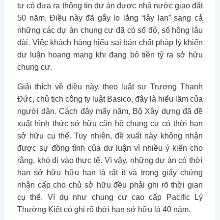
tư có đưa ra thông tin dự án được nhà nước giao đất
50 năm. Điều này đã gây lo lắng “lây lan” sang cả
những các dự án chung cư đã có sổ đỏ, sổ hồng lâu
dài. Việc khách hàng hiểu sai bản chất pháp lý khiến
dư luận hoang mang khi đang bỏ tiền tỷ ra sở hữu
chung cư.
Giải thích về điều này, theo luật sư Trương Thanh
Đức, chủ tịch công ty luật Basico, đây là hiểu lầm của
người dân. Cách đây mấy năm, Bộ Xây dựng đã đề
xuất hình thức sở hữu căn hộ chung cư có thời hạn
sở hữu cụ thể. Tuy nhiên, đề xuất này không nhận
được sự đồng tình của dư luận vì nhiều ý kiến cho
rằng, khó đi vào thực tế. Vì vậy, những dự án có thời
hạn sở hữu hữu hạn là rất ít và trong giấy chứng
nhận cấp cho chủ sở hữu đều phải ghi rõ thời gian
cụ thể. Ví dụ như chung cư cao cấp Pacific Lý
Thường Kiệt có ghi rõ thời hạn sở hữu là 40 năm.