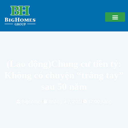
(Lao động)Chung cư tiền tỷ:
Không có chuyện “trắng tay”
sau 50 năm
Bighomes
Tháng 3 7, 2017
12:00 sáng