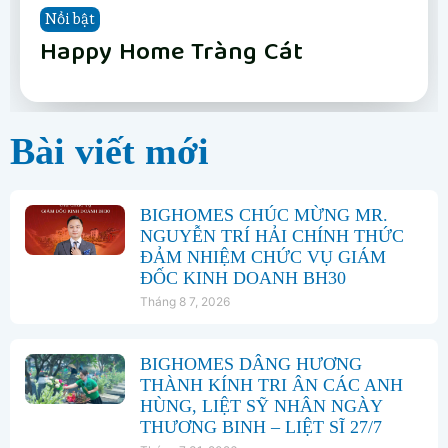
Nổi bật
Nổi bật
Nổi bật
Nổi bật
Nổi bật
Nổi bật
Nổi bật
Nổi bật
Vinhomes Hải Vân Bay Đà Nẵng
The Fullton
Phân khu Vịnh Xanh
Happy Home Tràng Cát
LUMIÈRE Hanoi Seasons Garden
Vinhomes Global Gate Hạ Long
Vinhomes Hải Vân Bay Đà Nẵng
The Fullton
Bài viết mới
BIGHOMES CHÚC MỪNG MR.
NGUYỄN TRÍ HẢI CHÍNH THỨC
ĐẢM NHIỆM CHỨC VỤ GIÁM
ĐỐC KINH DOANH BH30
Tháng 8 7, 2026
BIGHOMES DÂNG HƯƠNG
THÀNH KÍNH TRI ÂN CÁC ANH
HÙNG, LIỆT SỸ NHÂN NGÀY
THƯƠNG BINH – LIỆT SĨ 27/7