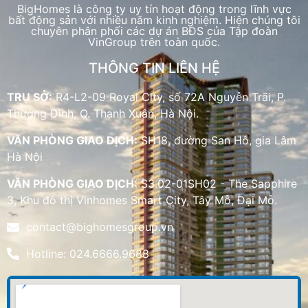
BigHomes là công ty uy tín hoạt động trong lĩnh vực
bất động sản với nhiều năm kinh nghiệm. Hiện chúng tôi
chuyên phân phối các dự án BĐS của Tập đoàn
VinGroup trên toàn quốc.
THÔNG TIN LIÊN HỆ
TRỤ SỞ:
R4-L2-09 Royal City, số 72A Nguyễn Trãi, P.
Thượng Đình, Q. Thanh Xuân, Hà Nội.
VĂN PHÒNG GIAO DỊCH:
SH18, đường San Hô, gia Lâm
Hà Nội
VĂN PHÒNG GIAO DỊCH:
S3.02-01SH02 - The Sapphire
3, Khu đô thị Vinhomes Smart City, Tây Mỗ, Đại Mỗ.
contact@bighomesgroup.vn
Hotline: 024.6666.9688