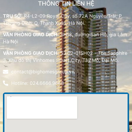
THÔNG TIN LIÊN HỆ
TRỤ SỞ:
R4-L2-09 Royal City, số 72A Nguyễn Trãi, P.
Thượng Đình, Q. Thanh Xuân, Hà Nội.
VĂN PHÒNG GIAO DỊCH:
SH18, đường San Hô, gia Lâm
Hà Nội
VĂN PHÒNG GIAO DỊCH:
S3.02-01SH02 - The Sapphire
3, Khu đô thị Vinhomes Smart City, Tây Mỗ, Đại Mỗ.
contact@bighomesgroup.vn
Hotline: 024.6666.9688