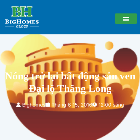
Nóng trở lại bất động sản ven
Đại lộ Thăng Long
Bighomes
Tháng 6 15, 2016
12:00 sáng