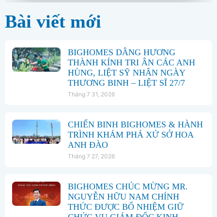
Bài viết mới
BIGHOMES DÂNG HƯƠNG
THÀNH KÍNH TRI ÂN CÁC ANH
HÙNG, LIỆT SỸ NHÂN NGÀY
THƯƠNG BINH – LIỆT SĨ 27/7
Tháng 7 31, 2026
CHIẾN BINH BIGHOMES & HÀNH
TRÌNH KHÁM PHÁ XỨ SỞ HOA
ANH ĐÀO
Tháng 7 27, 2026
BIGHOMES CHÚC MỪNG MR.
NGUYỄN HỮU NAM CHÍNH
THỨC ĐƯỢC BỔ NHIỆM GIỮ