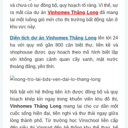
và chưa có sự đồng bộ, quy hoạch rõ ràng. Vì thế, sự
ra mắt của dự án
Vinhomes Thăng Long
đã mang
lại một luồng gió mới cho thị trường bất động sản ở
khu vực này.
Diện tích dự án Vinhomes Thăng Long
lên tới 24
ha với quy mô gần 800 căn biệt thự, liền kề và
shophouse được quy hoạch theo mô hình biệt lập
với không gian cảnh quan cây xanh, mặt nước
thoáng đãng, yên tĩnh.
Nổi bật với hệ thống tiện ích được đồng bộ và quy
hoạch khép kín ngay trong khuôn viên khu đô thị,
Vinhomes Thăng Long
mang lại cho cư dân một
cuộc sống hiện đại, tiện nghi và thư thái ngay giữa
lòng thành phố. Từ trường học Vinschool liên cấp
đến siêu thị Vinmart đến hệ thống khu thể thao, bể