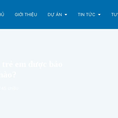
HỦ
GIỚI THIỆU
DỰ ÁN
TIN TỨC
TU
, trẻ em được bảo
 nào?
:45 chiều