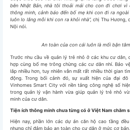
bên Nhật Bản, nhà tôi thoải mái cho con đi chơi v
thông minh, cảnh báo đến bố mẹ khi con đi ra ngoài 
luôn lo lắng mỗi khi con ra khỏi nhà”,
chị Thu Hương, c
Nội nói.
An toàn của con cái luôn là mối bận tâ
Trước nhu cầu về quản lý trẻ nhỏ ở các khu cư dân, 
hợp cùng bố mẹ trông chừng các cư dân nhí. Bảo v
lắp nhiều hơn, tuy nhiên vẫn mất rất nhiều thời gian 
động. Trong bối cảnh đó, sự xuất hiện của đại đô 
Vinhomes Smart City với nền tảng công nghệ số hiện đ
trong quản lý vận hành vừa giúp quản lý trẻ nhỏ v
minh của cư dân.
Tiện ích thông minh chưa từng có ở Việt Nam chăm s
Hiện nay, phần lớn các dự án căn hộ cao tầng đều
nhưng chỉ đảm bảo an toàn cho cư dân ở mức cơ bản, 