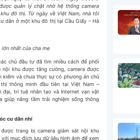
ì được quản lý chặt nhờ hệ thống camera
khu đô thị. Từ ngày về Việt Nam, nhà tôi
ư dân ở một khu đô thị tại Cầu Giấy – Hà
m lớn nhất của cha mẹ
các chủ đầu tư đã tìm nhiều cách để phối
ệ nội khu được tăng cường, camera được
tìm kiếm và chưa thực sự có phương án chủ
thị thông minh đầu tiên tại Việt Nam –
ại, trí tuệ nhân tạo và Internet vạn vật
ừa giúp nâng tầm trải nghiệm sống thông
óc cư dân nhí
 được trang bị camera giám sát nội khu
với mục đích lưu dữ liệu hình ảnh để xem