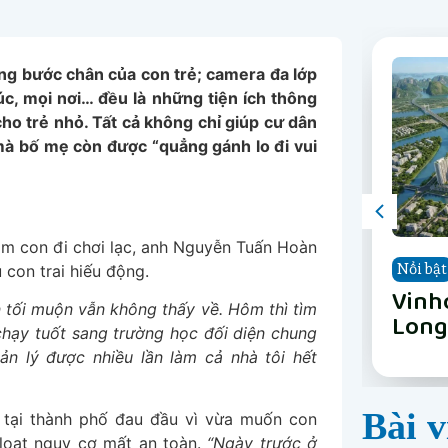
ng bước chân của con trẻ; camera đa lớp
úc, mọi nơi… đều là những tiện ích thông
ho trẻ nhỏ. Tất cả không chỉ giúp cư dân
 mà bố mẹ còn được “quẳng gánh lo đi vui
ìm con đi chơi lạc, anh Nguyễn Tuấn Hoàn
Nổi bật
Nổi bật
Nổi bật
Nổi bật
Nổi bật
Nổi bật
Nổi bật
Nổi bật
 con trai hiếu động.
The 
Vinh
Vinh
LUMI
Happ
Phân
The 
Vinh
 tối muộn vẫn không thấy về. Hôm thì tìm
Nẵn
Long
Gard
Nẵn
chạy tuốt sang trường học đối diện chung
ản lý được nhiều lần làm cả nhà tôi hết
Bài v
 tại thành phố đau đầu vì vừa muốn con
 loạt nguy cơ mất an toàn.
“Ngày trước ở