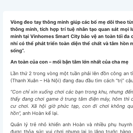
Vòng đeo tay thông minh giúp các bố mẹ dõi theo từ
thông minh, tích hợp trí tuệ nhân tạo quan sát mọi l
minh tại Vinhomes Smart City bảo vệ an toàn tối đa c
nhí có thể phát triển toàn diện thể chất và tâm hồn
sống”.
An toàn của con – mối bận tâm lớn nhất của cha mẹ
Lần thứ 2 trong vòng một tuần phải lên đồn công an t
(Thanh Xuân – Hà Nội) đang đau đầu tìm cách “trị” cậu
“Con chỉ xin xuống chơi các bạn trong khu, nhưng đến
thấy đang chơi game ở trung tâm điện máy, hôm thì 
cư chơi. Xã hội giờ phức tạp, con đi chơi không qu
hồn”,
anh Hoàn kể lại.
Quản lý trẻ nhỏ khiến anh Hoàn và nhiều phụ huynh
được thỏa sức vui chơi nhưng lại lo lắng trước hàng