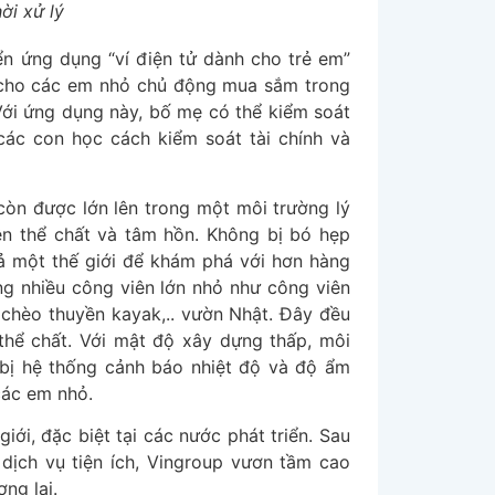
ời xử lý
ển ứng dụng “ví điện tử dành cho trẻ em”
” cho các em nhỏ chủ động mua sắm trong
Với ứng dụng này, bố mẹ có thể kiểm soát
ác con học cách kiểm soát tài chính và
còn được lớn lên trong một môi trường lý
iện thể chất và tâm hồn. Không bị bó hẹp
ả một thế giới để khám phá với hơn hàng
ùng nhiều công viên lớn nhỏ như công viên
, chèo thuyền kayak,.. vườn Nhật. Đây đều
thể chất. Với mật độ xây dựng thấp, môi
bị hệ thống cảnh báo nhiệt độ và độ ẩm
các em nhỏ.
giới, đặc biệt tại các nước phát triển. Sau
dịch vụ tiện ích, Vingroup vươn tầm cao
ng lai.