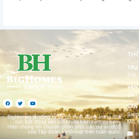
THÔ
TRỤ 
Trãi,
VĂN 
gia 
VĂN 
Sapp
BigHomes là công ty uy tín hoạt động trong lĩnh
Mỗ, 
vực bất động sản với nhiều năm kinh nghiệm.
Hiện chúng tôi chuyên phân phối các dự án BĐS
của Tập đoàn VinGroup trên toàn quốc.
c