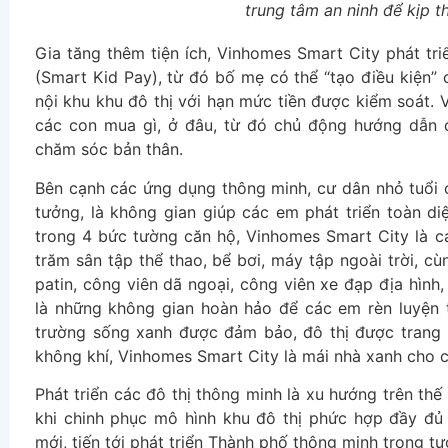
trung tâm an ninh để kịp th
Gia tăng thêm tiện ích, Vinhomes Smart City phát tri
(Smart Kid Pay), từ đó bố mẹ có thể “tạo điều kiện
nội khu khu đô thị với hạn mức tiền được kiểm soát. 
các con mua gì, ở đâu, từ đó chủ động hướng dẫn c
chăm sóc bản thân.
Bên cạnh các ứng dụng thông minh, cư dân nhỏ tuổi 
tưởng, là không gian giúp các em phát triển toàn d
trong 4 bức tường căn hộ, Vinhomes Smart City là c
trăm sân tập thể thao, bể bơi, máy tập ngoài trời, c
patin, công viên dã ngoại, công viên xe đạp địa hình
là những không gian hoàn hảo để các em rèn luyện 
trường sống xanh được đảm bảo, đô thị được trang 
không khí, Vinhomes Smart City là mái nhà xanh cho 
Phát triển các đô thị thông minh là xu hướng trên thế 
khi chinh phục mô hình khu đô thị phức hợp đầy đủ 
mới, tiến tới phát triển Thành phố thông minh trong tươ