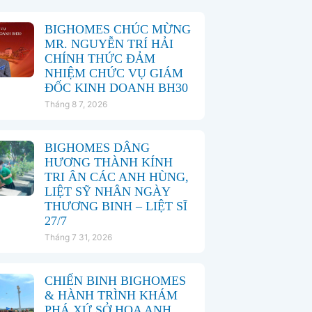
BIGHOMES CHÚC MỪNG
MR. NGUYỄN TRÍ HẢI
CHÍNH THỨC ĐẢM
NHIỆM CHỨC VỤ GIÁM
ĐỐC KINH DOANH BH30
Tháng 8 7, 2026
BIGHOMES DÂNG
HƯƠNG THÀNH KÍNH
TRI ÂN CÁC ANH HÙNG,
LIỆT SỸ NHÂN NGÀY
THƯƠNG BINH – LIỆT SĨ
27/7
Tháng 7 31, 2026
CHIẾN BINH BIGHOMES
& HÀNH TRÌNH KHÁM
PHÁ XỨ SỞ HOA ANH