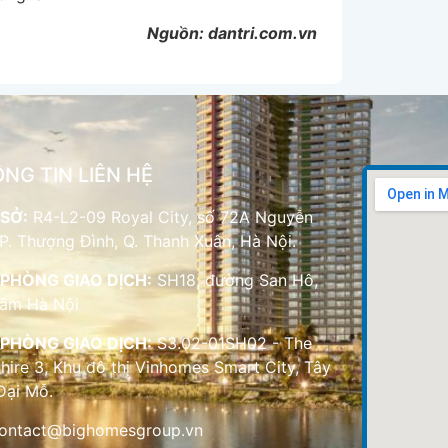
Nguồn: dantri.com.vn
NG TIN LIÊN HỆ
SỞ:
R4-L2-09 Royal City, số 72A Nguyễn
 P. Thượng Đình, Q. Thanh Xuân, Hà Nội.
PHÒNG GIAO DỊCH:
SH18, đường San Hô,
Lâm Hà Nội
PHÒNG GIAO DỊCH:
S3.02-01SH02 - The
hire 3, Khu đô thị Vinhomes Smart City, Tây
Đại Mỗ.
ontact@bighomesgroup.vn