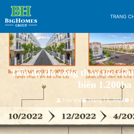
TRANG C
Tiến độ thi công thần tốc siêu
biển 1.200ha
Trần Mai
Tháng 1 5, 2023
9