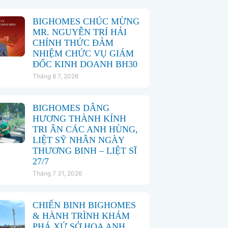
BIGHOMES CHÚC MỪNG
MR. NGUYỄN TRÍ HẢI
CHÍNH THỨC ĐẢM
NHIỆM CHỨC VỤ GIÁM
ĐỐC KINH DOANH BH30
Tháng 8 7, 2026
BIGHOMES DÂNG
HƯƠNG THÀNH KÍNH
TRI ÂN CÁC ANH HÙNG,
LIỆT SỸ NHÂN NGÀY
THƯƠNG BINH – LIỆT SĨ
27/7
Tháng 7 31, 2026
CHIẾN BINH BIGHOMES
& HÀNH TRÌNH KHÁM
PHÁ XỨ SỞ HOA ANH