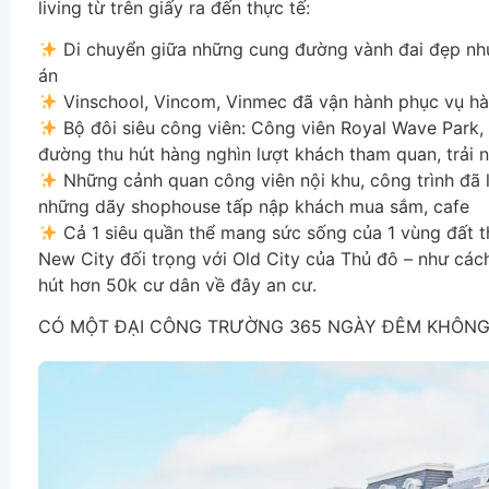
living từ trên giấy ra đến thực tế:
Di chuyển giữa những cung đường vành đai đẹp như
án
Vinschool, Vincom, Vinmec đã vận hành phục vụ hà
Bộ đôi siêu công viên: Công viên Royal Wave Park, 
đường thu hút hàng nghìn lượt khách tham quan, trải 
Những cảnh quan công viên nội khu, công trình đã l
những dãy shophouse tấp nập khách mua sắm, cafe
Cả 1 siêu quần thể mang sức sống của 1 vùng đất th
New City đối trọng với Old City của Thủ đô – như cá
hút hơn 50k cư dân về đây an cư.
CÓ MỘT ĐẠI CÔNG TRƯỜNG 365 NGÀY ĐÊM KHÔNG