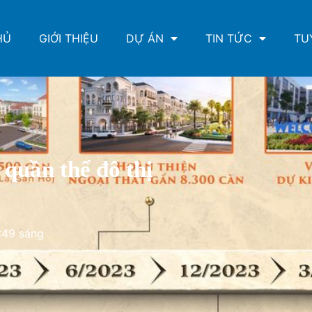
HỦ
GIỚI THIỆU
DỰ ÁN
TIN TỨC
TU
 quần thể đô thị
:49 sáng