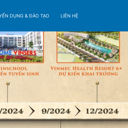
YỂN DỤNG & ĐÀO TẠO
LIÊN HỆ