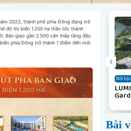
 năm 2022, thành phố phía Đông đang trở
hể đô thị biển 1.200 ha thần tốc thành
iới, Bàn giao gần 2.500 căn thấp tầng đầu
 biến phía Đông trở thành 1 điểm đến mới.
Nổi bật
Nổi bật
Nổi bật
Nổi bật
Nổi bật
Nổi bật
Nổi bật
Nổi bật
The 
Vinh
Vinh
LUMI
Happ
Phân
The 
Vinh
Nẵn
Long
Gard
Nẵn
Bài v