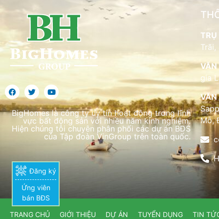
THÔ
TRỤ 
Trãi,
VĂN 
gia 
VĂN 
Sapp
BigHomes là công ty uy tín hoạt động trong lĩnh
Mỗ, 
vực bất động sản với nhiều năm kinh nghiệm.
Hiện chúng tôi chuyên phân phối các dự án BĐS
của Tập đoàn VinGroup trên toàn quốc.
c
H
Đăng ký
Ứng viên
bán BĐS
TRANG CHỦ
GIỚI THIỆU
DỰ ÁN
TUYỂN DỤNG
TIN TỨ