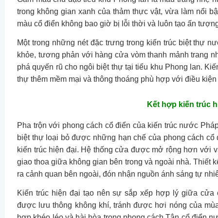
trong không gian xanh của thảm thực vật, vừa làm nổi bật
màu cổ điển không bao giờ bị lỗi thời và luôn tạo ấn tượng,
Một trong những nét đặc trưng trong kiến trúc biệt thự n
khỏe, tương phản với hàng cửa vòm thanh mảnh trang n
phá quyến rũ cho ngôi biệt thự tại tiểu khu Phong lan. Ki
thự thêm mềm mại và thông thoáng phù hợp với điều kiện 
Kết hợp kiến trúc h
Pha trộn với phong cách cổ điển của kiến trúc nước Pháp l
biệt thự loại bỏ được những hạn chế của phong cách cổ đ
kiến trúc hiện đại. Hệ thống cửa được mở rộng hơn với vậ
giao thoa giữa không gian bên trong và ngoài nhà. Thiết 
ra cảnh quan bên ngoài, đón nhận nguồn ánh sáng tự nhiê
Kiến trúc hiện đại tạo nên sự sắp xếp hợp lý giữa cửa 
được lưu thông không khí, tránh được hơi nóng của mù
hợp khéo léo và hài hòa trong phong cách Tân cổ điển n