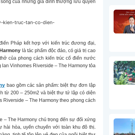
h sống của những gia đình thượng lưu quyền
 điển Pháp kết hợp với kiến trúc đương đại,
e Harmony
là tác phẩm độc đáo, có giá trị cao
hở của phong cách kiến trúc cổ điển nước
ng lan Vinhomes Riverside – The Harmony tỏa
ny
bao gồm các sản phẩm: biệt thự đơn lập
ch từ 200 – 250m2 và biệt thự tứ lập có diện
mes Riverside – The Harmony theo phong cách
ide – The Harmony chú trọng đến sự đối xứng
 hài hòa, uyển chuyển với toàn khu đô thị.
g, tinh tế tôn lên vẻ đẹp của ngôi biệt thự