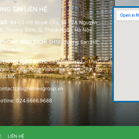
NG TIN LIÊN HỆ
SỞ:
R4-L2-09 Royal City, số 72A Nguyễn
 P. Thượng Đình, Q. Thanh Xuân, Hà Nội.
PHÒNG GIAO DỊCH:
SH18, đường San Hô,
Lâm Hà Nội
PHÒNG GIAO DỊCH:
S3.02-01SH02 - The
hire 3, Khu đô thị Vinhomes Smart City, Tây
Đại Mỗ.
ontact@bighomesgroup.vn
otline: 024.6666.9688
C
LIÊN HỆ