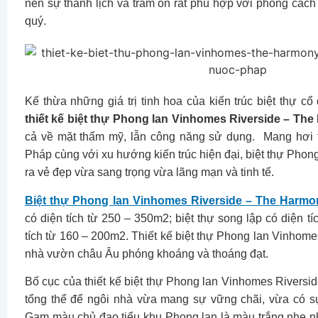
nên sự thanh lịch và trầm ổn rất phù hợp với phong các
quý.
Kế thừa những giá trị tinh hoa của kiến trúc biệt thự cổ
thiết kế biệt thự Phong lan Vinhomes Riverside – Th
cả về mặt thẩm mỹ, lẫn công năng sử dụng. Mang hơi t
Pháp cùng với xu hướng kiến trúc hiện đại, biệt thự Pho
ra vẻ đẹp vừa sang trọng vừa lãng mạn và tinh tế.
Biệt thự Phong lan Vinhomes Riverside – The Harmo
có diện tích từ 250 – 350m2; biệt thự song lập có diện tí
tích từ 160 – 200m2. Thiết kế biệt thự Phong lan Vinho
nhà vườn châu Âu phóng khoáng và thoáng đạt.
Bố cục của thiết kế biệt thự Phong lan Vinhomes Rivers
tổng thể để ngôi nhà vừa mang sự vững chãi, vừa có sự
Gam màu chủ đạo tiểu khu Phong lan là màu trắng nhẹ nhàn