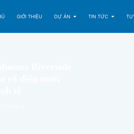
HỦ
GIỚI THIỆU
DỰ ÁN
TIN TỨC
TU
inhomes Riverside
n cổ điển nước
inh tế
12:00 sáng