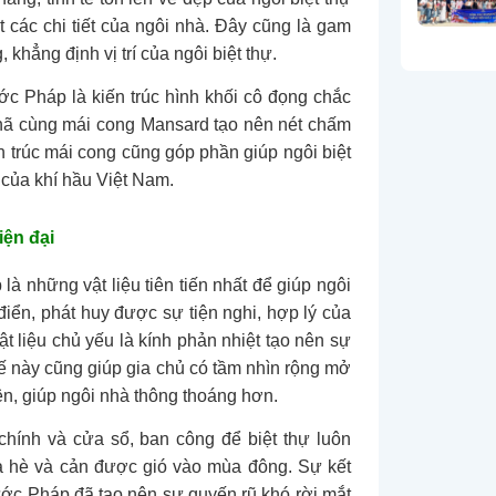
 các chi tiết của ngôi nhà. Đây cũng là gam
 khẳng định vị trí của ngôi biệt thự.
ước Pháp là kiến trúc hình khối cô đọng chắc
hã cùng mái cong Mansard tạo nên nét chấm
ến trúc mái cong cũng góp phần giúp ngôi biệt
của khí hầu Việt Nam.
iện đại
à những vật liệu tiên tiến nhất để giúp ngôi
iển, phát huy được sự tiện nghi, hợp lý của
t liệu chủ yếu là kính phản nhiệt tạo nên sự
kế này cũng giúp gia chủ có tầm nhìn rộng mở
n, giúp ngôi nhà thông thoáng hơn.
chính và cửa sổ, ban công để biệt thự luôn
a hè và cản được gió vào mùa đông. Sự kết
ước Pháp đã tạo nên sự quyến rũ khó rời mắt