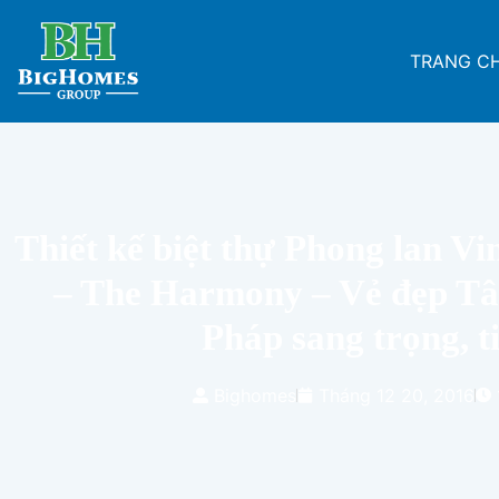
TRANG C
Thiết kế biệt thự Phong lan V
– The Harmony – Vẻ đẹp Tâ
Pháp sang trọng, t
Bighomes
Tháng 12 20, 2016