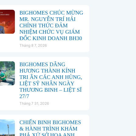
BIGHOMES CHÚC MỪNG
MR. NGUYỄN TRÍ HẢI
CHÍNH THỨC ĐẢM
NHIỆM CHỨC VỤ GIÁM
ĐỐC KINH DOANH BH30
Tháng 8 7, 2026
BIGHOMES DÂNG
HƯƠNG THÀNH KÍNH
TRI ÂN CÁC ANH HÙNG,
LIỆT SỸ NHÂN NGÀY
THƯƠNG BINH – LIỆT SĨ
27/7
Tháng 7 31, 2026
CHIẾN BINH BIGHOMES
& HÀNH TRÌNH KHÁM
PHÁ XỨ SỞ HOA ANH