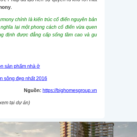
rmony
.
rmony chính là kiến trúc cổ điển nguyên bản
 nghĩa lại một phong cách cổ điển vừa quen
ẳng định được đẳng cấp sống tầm cao và gu
ọn sản phẩm nhà ở
en sông đẹp nhất 2016
Nguồn:
https://bighomesgroup.vn
xem tại dự án)