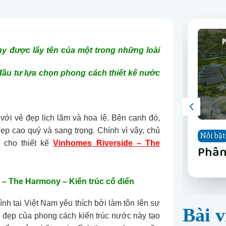
y được lấy tên của một trong những loài
đầu tư lựa chọn phong cách thiết kế nước
với vẻ đẹp lịch lãm và hoa lệ. Bên cạnh đó,
đẹp cao quý và sang trọng. Chính vì vậy, chủ
Nổi bật
Nổi bật
Nổi bật
Nổi bật
Nổi bật
Nổi bật
Nổi bật
Nổi bật
 cho thiết kế
Vinhomes Riverside – The
The 
Vinh
Vinh
LUMI
Happ
Phân
The 
Vinh
Nẵn
Long
Gard
Nẵn
 – The Harmony – Kiến trúc cổ điển
nh tại Việt Nam yêu thích bởi làm tôn lên sự
Bài v
ẻ đẹp của phong cách kiến trúc nước này tạo