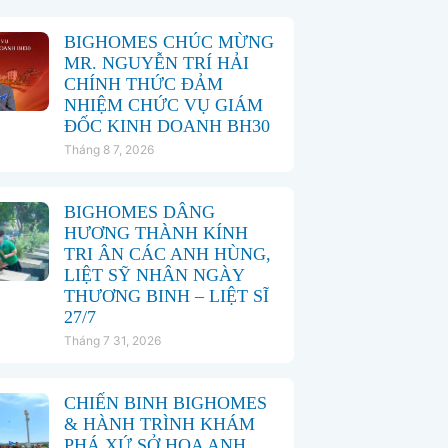
BIGHOMES CHÚC MỪNG
MR. NGUYỄN TRÍ HẢI
CHÍNH THỨC ĐẢM
NHIỆM CHỨC VỤ GIÁM
ĐỐC KINH DOANH BH30
Tháng 8 7, 2026
BIGHOMES DÂNG
HƯƠNG THÀNH KÍNH
TRI ÂN CÁC ANH HÙNG,
LIỆT SỸ NHÂN NGÀY
THƯƠNG BINH – LIỆT SĨ
27/7
Tháng 7 31, 2026
CHIẾN BINH BIGHOMES
& HÀNH TRÌNH KHÁM
PHÁ XỨ SỞ HOA ANH