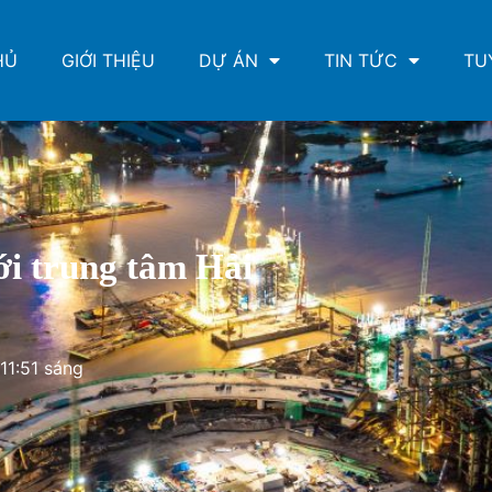
HỦ
GIỚI THIỆU
DỰ ÁN
TIN TỨC
TU
với trung tâm Hải
11:51 sáng