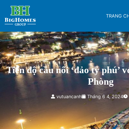
TRANG C
Tiến độ cầu nối ‘đảo tỷ phú’ 
Phòng
vutuancanh
Tháng 6 4, 2024