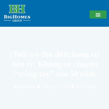
(Tuổi trẻ thủ đô)Chung cư
tiền tỷ: Không có chuyện
“trắng tay” sau 50 năm
Bighomes
Tháng 3 7, 2017
12:00 sáng