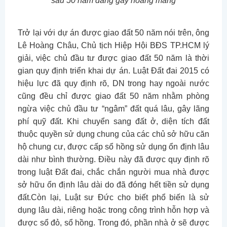
sau 50 năm đang gây hoang mang
Trở lại với dự án được giao đất 50 năm nói trên, ông
Lê Hoàng Châu, Chủ tịch Hiệp Hội BĐS TP.HCM lý
giải, việc chủ đầu tư được giao đất 50 năm là thời
gian quy định triển khai dự án. Luật Đất đai 2015 có
hiệu lực đã quy định rõ, DN trong hay ngoài nước
cũng đều chỉ được giao đất 50 năm nhằm phòng
ngừa việc chủ đầu tư “ngâm” đất quá lâu, gây lãng
phí quỹ đất. Khi chuyển sang đất ở, diện tích đất
thuộc quyền sử dụng chung của các chủ sở hữu căn
hộ chung cư, được cấp sổ hồng sử dụng ổn định lâu
dài như bình thường. Điều này đã được quy định rõ
trong luật Đất đai, chắc chắn người mua nhà được
sở hữu ổn định lâu dài do đã đóng hết tiền sử dụng
đất.Còn lại, Luật sư Đức cho biết phổ biến là sử
dụng lâu dài, riêng hoặc trong công trình hỗn hợp và
được sổ đỏ, sổ hồng. Trong đó, phần nhà ở sẽ được