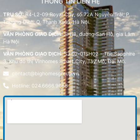
THÔNG TIN LIÊN HỆ
TRỤ SỞ:
R4-L2-09 Royal City, số 72A Nguyễn Trãi, P.
Thượng Đình, Q. Thanh Xuân, Hà Nội.
VĂN PHÒNG GIAO DỊCH:
SH18, đường San Hô, gia Lâm
Hà Nội
VĂN PHÒNG GIAO DỊCH:
S3.02-01SH02 - The Sapphire
3, Khu đô thị Vinhomes Smart City, Tây Mỗ, Đại Mỗ.
contact@bighomesgroup.vn
Hotline: 024.6666.9688