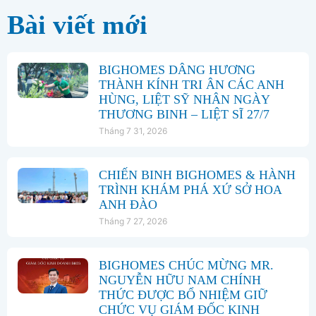
Bài viết mới
BIGHOMES DÂNG HƯƠNG
THÀNH KÍNH TRI ÂN CÁC ANH
HÙNG, LIỆT SỸ NHÂN NGÀY
THƯƠNG BINH – LIỆT SĨ 27/7
Tháng 7 31, 2026
CHIẾN BINH BIGHOMES & HÀNH
TRÌNH KHÁM PHÁ XỨ SỞ HOA
ANH ĐÀO
Tháng 7 27, 2026
BIGHOMES CHÚC MỪNG MR.
NGUYỄN HỮU NAM CHÍNH
THỨC ĐƯỢC BỔ NHIỆM GIỮ
CHỨC VỤ GIÁM ĐỐC KINH