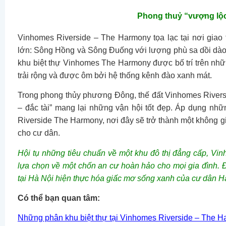
Phong thuỷ “vượng lộc 
Vinhomes Riverside – The Harmony tọa lạc tại nơi giao 
lớn: Sông Hồng và Sông Đuống với lượng phù sa dồi dào
khu biệt thự Vinhomes The Harmony được bố trí trên nhữ
trải rộng và được ôm bởi hệ thống kênh đào xanh mát.
Trong phong thủy phương Đông, thế đất Vinhomes River
– đắc tài” mang lại những vận hội tốt đẹp. Áp dụng nhữ
Riverside The Harmony, nơi đây sẽ trở thành một không 
cho cư dân.
Hội tụ những tiêu chuẩn về một khu đô thị đẳng cấp, Vi
lựa chọn về một chốn an cư hoàn hảo cho mọi gia đình. 
tại Hà Nội hiện thực hóa giấc mơ sống xanh của cư dân H
Có thể bạn quan tâm:
Những phân khu biệt thự tại Vinhomes Riverside – The 