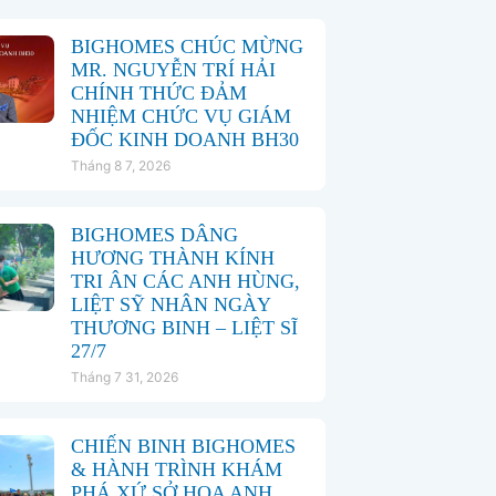
BIGHOMES CHÚC MỪNG
MR. NGUYỄN TRÍ HẢI
CHÍNH THỨC ĐẢM
NHIỆM CHỨC VỤ GIÁM
ĐỐC KINH DOANH BH30
Tháng 8 7, 2026
BIGHOMES DÂNG
HƯƠNG THÀNH KÍNH
TRI ÂN CÁC ANH HÙNG,
LIỆT SỸ NHÂN NGÀY
THƯƠNG BINH – LIỆT SĨ
27/7
Tháng 7 31, 2026
CHIẾN BINH BIGHOMES
& HÀNH TRÌNH KHÁM
PHÁ XỨ SỞ HOA ANH