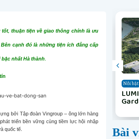
tốt, thuận tiện về giao thông chính là ưu
 Bên cạnh đó là những tiện ích đẳng cấp
i bậc nhất Hà thành
.
tín
Nổi bật
Nổi bật
Nổi bật
Nổi bật
Nổi bật
Nổi bật
Nổi bật
Nổi bật
The 
Vinh
Vinh
LUMI
Happ
Phân
The 
Vinh
Nẵn
Long
Gard
Nẵn
ựng bởi Tập đoàn Vingroup – ông lớn hàng
phát triển bền vững cùng tiềm lực hội nhập
Bài v
à quốc tế.