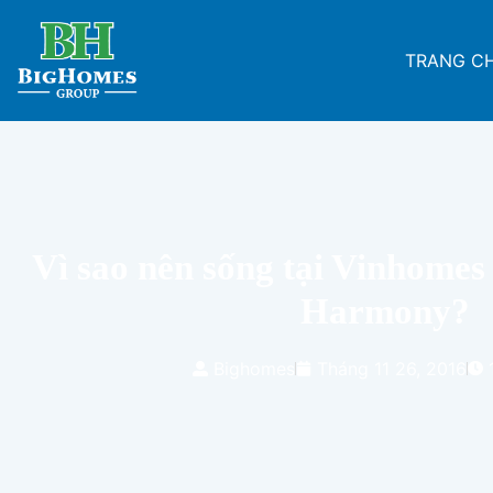
TRANG C
Vì sao nên sống tại Vinhomes
Harmony?
Bighomes
Tháng 11 26, 2016