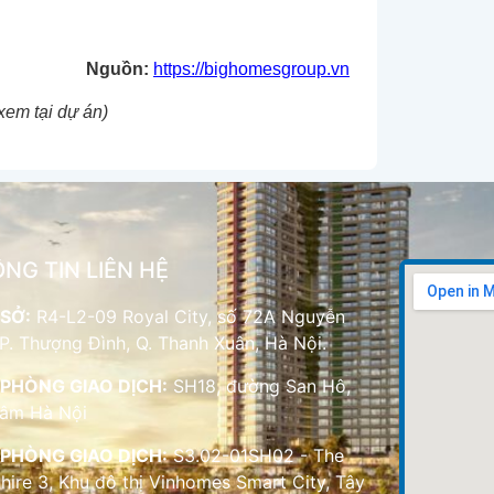
Nguồn:
https://bighomesgroup.vn
xem tại dự án)
NG TIN LIÊN HỆ
SỞ:
R4-L2-09 Royal City, số 72A Nguyễn
 P. Thượng Đình, Q. Thanh Xuân, Hà Nội.
PHÒNG GIAO DỊCH:
SH18, đường San Hô,
Lâm Hà Nội
PHÒNG GIAO DỊCH:
S3.02-01SH02 - The
hire 3, Khu đô thị Vinhomes Smart City, Tây