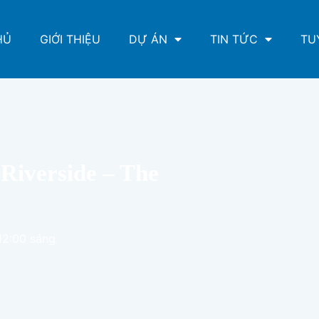
HỦ
GIỚI THIỆU
DỰ ÁN
TIN TỨC
TU
 Riverside – The
12:00 sáng