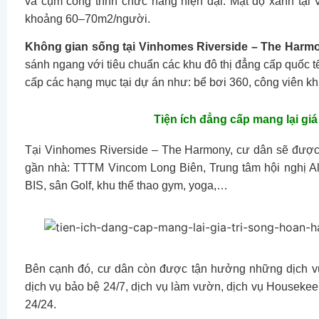
và cụm công trình chức năng hiện đại. Mật độ xanh tạ
khoảng 60–70m2/người.
Không gian sống tại Vinhomes Riverside – The Harm
sánh ngang với tiêu chuẩn các khu đô thị đẳng cấp quốc t
cấp các hạng mục tại dự án như: bể bơi 360, công viên kh
Tiện ích đẳng cấp mang lại giá
Tại Vinhomes Riverside – The Harmony, cư dân sẽ được
gần nhà: TTTM Vincom Long Biên, Trung tâm hội nghị Al
BIS, sân Golf, khu thể thao gym, yoga,…
Bên cạnh đó, cư dân còn được tận hưởng những dịch vụ 
dịch vụ bảo bệ 24/7, dịch vụ làm vườn, dịch vụ Houseke
24/24.