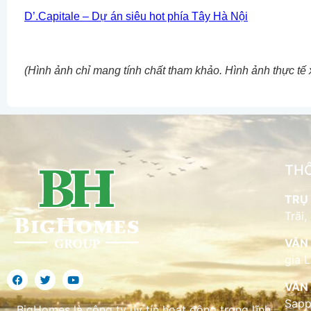
D’.Capitale – Dự án siêu hot phía Tây Hà Nội
(Hình ảnh chỉ mang tính chất tham khảo. Hình ảnh thực tế 
THÔ
TRỤ 
Trãi,
VĂN 
gia 
VĂN 
Sapp
BigHomes là công ty uy tín hoạt động trong lĩnh