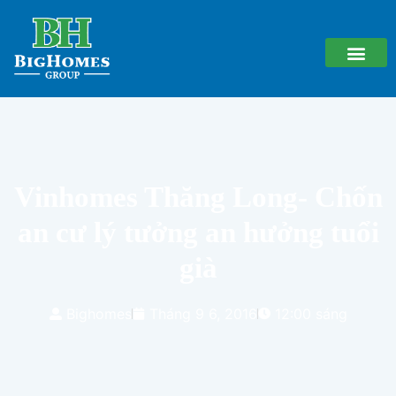
Vinhomes Thăng Long- Chốn
an cư lý tưởng an hưởng tuổi
già
Bighomes
Tháng 9 6, 2016
12:00 sáng