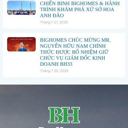
CHIẾN BINH BIGHOMES & HÀNH
TRÌNH KHÁM PHÁ XỨ SỞ HOA
ANH ĐÀO
Tháng 7 27, 2026
BIGHOMES CHÚC MỪNG MR.
NGUYỄN HỮU NAM CHÍNH
THỨC ĐƯỢC BỔ NHIỆM GIỮ
CHỨC VỤ GIÁM ĐỐC KINH
DOANH BH33
Tháng 7 20, 2026