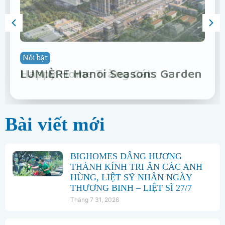
Nổi bật
Nổi bật
Nổi bật
Nổi bật
Nổi bật
Nổi bật
Nổi bật
Nổi bật
Vinhomes Hải Vân Bay Đà Nẵng
The Fullton
Phân khu Vịnh Xanh
Happy Home Tràng Cát
LUMIÈRE Hanoi Seasons Garden
Vinhomes Global Gate Hạ Long
Vinhomes Hải Vân Bay Đà Nẵng
The Fullton
Bài viết mới
BIGHOMES DÂNG HƯƠNG
THÀNH KÍNH TRI ÂN CÁC ANH
HÙNG, LIỆT SỸ NHÂN NGÀY
THƯƠNG BINH – LIỆT SĨ 27/7
Tháng 7 31, 2026