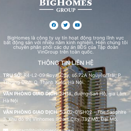
BigHomes là công ty uy tín hoạt động trong lĩnh vực
bất động sản với nhiều năm kinh nghiệm. Hiện chúng tôi
chuyên phân phối các dự án BĐS của Tập đoàn
VinGroup trên toàn quốc.
THÔNG TIN LIÊN HỆ
TRỤ SỞ:
R4-L2-09 Royal City, số 72A Nguyễn Trãi, P.
Thượng Đình, Q. Thanh Xuân, Hà Nội.
VĂN PHÒNG GIAO DỊCH:
SH18, đường San Hô, gia Lâm
Hà Nội
VĂN PHÒNG GIAO DỊCH:
S3.02-01SH02 - The Sapphire
3, Khu đô thị Vinhomes Smart City, Tây Mỗ, Đại Mỗ.
contact@bighomesgroup.vn