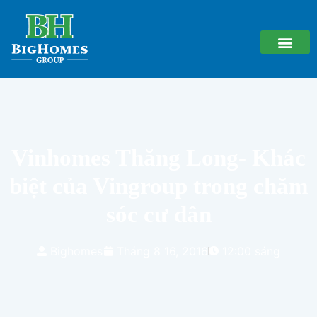
Vinhomes Thăng Long- Khác
biệt của Vingroup trong chăm
sóc cư dân
Bighomes
Tháng 8 16, 2016
12:00 sáng