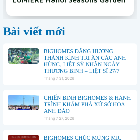
Vinhomes Hải Vân Bay Đà Nẵng
The Fullton
Phân khu Vịnh Xanh
Happy Home Tràng Cát
LUMIÈRE Hanoi Seasons Garden
Vinhomes Global Gate Hạ Long
Vinhomes Hải Vân Bay Đà Nẵng
The Fullton
Bài viết mới
BIGHOMES DÂNG HƯƠNG
THÀNH KÍNH TRI ÂN CÁC ANH
HÙNG, LIỆT SỸ NHÂN NGÀY
THƯƠNG BINH – LIỆT SĨ 27/7
Tháng 7 31, 2026
CHIẾN BINH BIGHOMES & HÀNH
TRÌNH KHÁM PHÁ XỨ SỞ HOA
ANH ĐÀO
Tháng 7 27, 2026
BIGHOMES CHÚC MỪNG MR.