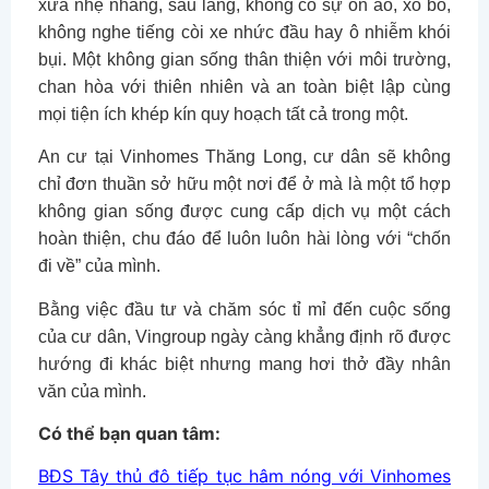
xưa nhẹ nhàng, sâu lắng, không có sự ồn ào, xô bồ,
không nghe tiếng còi xe nhức đầu hay ô nhiễm khói
bụi. Một không gian sống thân thiện với môi trường,
chan hòa với thiên nhiên và an toàn biệt lập cùng
mọi tiện ích khép kín quy hoạch tất cả trong một.
An cư tại Vinhomes Thăng Long, cư dân sẽ không
chỉ đơn thuần sở hữu một nơi để ở mà là một tổ hợp
không gian sống được cung cấp dịch vụ một cách
hoàn thiện, chu đáo để luôn luôn hài lòng với “chốn
đi về” của mình.
Bằng việc đầu tư và chăm sóc tỉ mỉ đến cuộc sống
của cư dân, Vingroup ngày càng khẳng định rõ được
hướng đi khác biệt nhưng mang hơi thở đầy nhân
văn của mình.
Có thể bạn quan tâm:
BĐS Tây thủ đô tiếp tục hâm nóng với Vinhomes