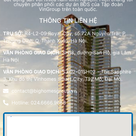
chuyên phân phối các dự án BĐS của Tập đoàn
VinGroup trên toàn quốc.
THÔNG TIN LIÊN HỆ
TRỤ SỞ:
R4-L2-09 Royal City, số 72A Nguyễn Trãi, P.
Thượng Đình, Q. Thanh Xuân, Hà Nội.
VĂN PHÒNG GIAO DỊCH:
SH18, đường San Hô, gia Lâm
Hà Nội
VĂN PHÒNG GIAO DỊCH:
S3.02-01SH02 - The Sapphire
3, Khu đô thị Vinhomes Smart City, Tây Mỗ, Đại Mỗ.
contact@bighomesgroup.vn
Hotline: 024.6666.9688