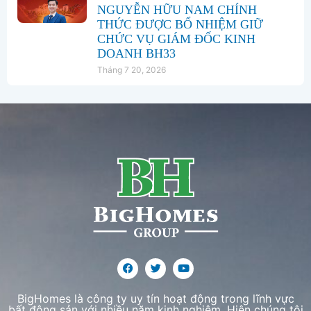
NGUYỄN HỮU NAM CHÍNH
THỨC ĐƯỢC BỔ NHIỆM GIỮ
CHỨC VỤ GIÁM ĐỐC KINH
DOANH BH33
Tháng 7 20, 2026
BigHomes là công ty uy tín hoạt động trong lĩnh vực
bất động sản với nhiều năm kinh nghiệm. Hiện chúng tôi