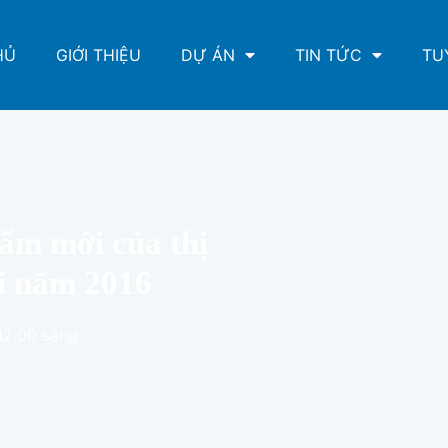
HỦ
GIỚI THIỆU
DỰ ÁN
TIN TỨC
TU
m mới của thị
ối năm 2016
12:00 sáng