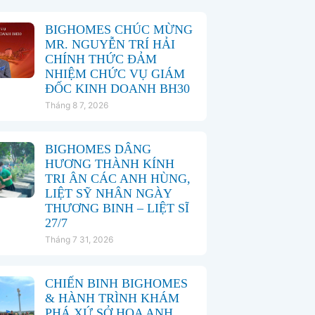
BIGHOMES CHÚC MỪNG
MR. NGUYỄN TRÍ HẢI
CHÍNH THỨC ĐẢM
NHIỆM CHỨC VỤ GIÁM
ĐỐC KINH DOANH BH30
Tháng 8 7, 2026
BIGHOMES DÂNG
HƯƠNG THÀNH KÍNH
TRI ÂN CÁC ANH HÙNG,
LIỆT SỸ NHÂN NGÀY
THƯƠNG BINH – LIỆT SĨ
27/7
Tháng 7 31, 2026
CHIẾN BINH BIGHOMES
& HÀNH TRÌNH KHÁM
PHÁ XỨ SỞ HOA ANH