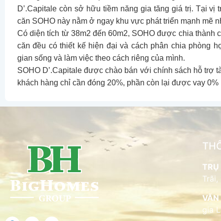
D’.Capitale còn sở hữu tiềm năng gia tăng giá trị. Tại vị
căn SOHO này nằm ở ngay khu vực phát triển mạnh mẽ nh
Có diện tích từ 38m2 đến 60m2, SOHO được chia thành các 
căn đều có thiết kế hiện đại và cách phân chia phòng h
gian sống và làm việc theo cách riêng của mình.
SOHO D’.Capitale được chào bán với chính sách hỗ trợ tài
khách hàng chỉ cần đóng 20%, phần còn lại được vay 0% lã
THÔ
TRỤ 
Trãi,
VĂN 
gia 