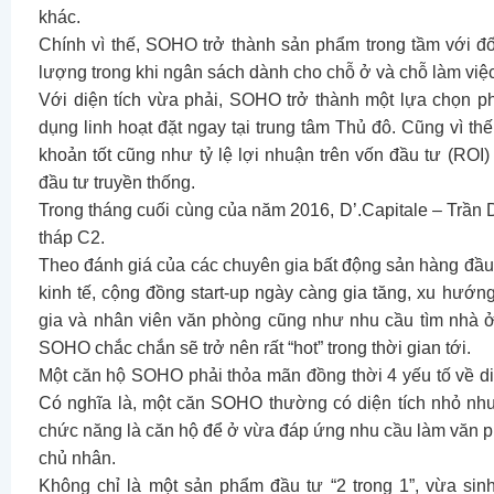
khác.
Chính vì thế, SOHO trở thành sản phẩm trong tầm với đ
lượng trong khi ngân sách dành cho chỗ ở và chỗ làm việ
Với diện tích vừa phải, SOHO trở thành một lựa chọn 
dụng linh hoạt đặt ngay tại trung tâm Thủ đô. Cũng vì 
khoản tốt cũng như tỷ lệ lợi nhuận trên vốn đầu tư (RO
đầu tư truyền thống.
Trong tháng cuối cùng của năm 2016, D’.Capitale – Trần 
tháp C2.
Theo đánh giá của các chuyên gia bất động sản hàng đầu
kinh tế, cộng đồng start-up ngày càng gia tăng, xu hướng
gia và nhân viên văn phòng cũng như nhu cầu tìm nhà ở 
SOHO chắc chắn sẽ trở nên rất “hot” trong thời gian tới.
Một căn hộ SOHO phải thỏa mãn đồng thời 4 yếu tố về diện 
Có nghĩa là, một căn SOHO thường có diện tích nhỏ như
chức năng là căn hộ để ở vừa đáp ứng nhu cầu làm văn ph
chủ nhân.
Không chỉ là một sản phẩm đầu tư “2 trong 1”, vừa si