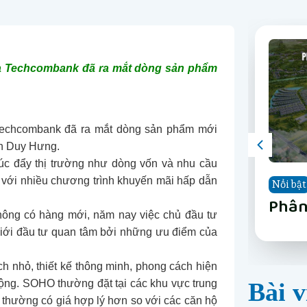
à Techcombank đã ra mắt dòng sản phẩm
Techcombank đã ra mắt dòng sản phẩm mới
ần Duy Hưng.
húc đẩy thị trường như dòng vốn và nhu cầu
” với nhiều chương trình khuyến mãi hấp dẫn
Nổi bật
Nổi bật
Nổi bật
Nổi bật
Nổi bật
Nổi bật
Nổi bật
Nổi bật
The 
Vinh
Vinh
LUMI
Happ
Phân
The 
Vinh
hông có hàng mới, năm nay việc chủ đầu tư
Nẵn
Long
Gard
Nẵn
iới đầu tư quan tâm bởi những ưu điểm của
h nhỏ, thiết kế thông minh, phong cách hiện
uộng. SOHO thường đặt tại các khu vực trung
Bài v
y thường có giá hợp lý hơn so với các căn hộ