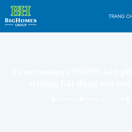
TRANG C
(Vneconomy) SOHO, sản phẩ
trường bất động sản cu
Bighomes
Tháng 12 15, 2016