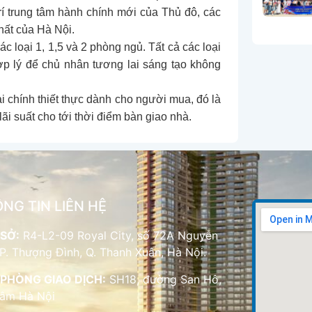
 trí trung tâm hành chính mới của Thủ đô, các
ất của Hà Nội.
loại 1, 1,5 và 2 phòng ngủ. Tất cả các loại
ợp lý để chủ nhân tương lai sáng tạo không
 chính thiết thực dành cho người mua, đó là
i suất cho tới thời điểm bàn giao nhà.
NG TIN LIÊN HỆ
SỞ:
R4-L2-09 Royal City, số 72A Nguyễn
 P. Thượng Đình, Q. Thanh Xuân, Hà Nội.
PHÒNG GIAO DỊCH:
SH18, đường San Hô,
Lâm Hà Nội