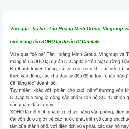
Vừa qua “bộ ba” Tân Hoàng Minh Group, Vingroup v
mới mang tên SOHO tại dự án D’.Capitale.
Vừa qua “bộ ba” Tân Hoàng Minh Group, Vingroup và 
mang tên SOHO tại dự án D’.Capitale trên mặt đường Tr
Đã thành truyền thống, cứ về cuối năm khi các yếu tố t
thực vận động, các chủ đầu tư đều đồng loạt “chào hàng
để “tăng tốc” doanh số.
Tuy nhiên, khác với “phiên chợ cuối năm” thường vốn k
D’.Capitale tung ra dòng sản phẩm căn hộ SOHO khiến g
sản phẩm đầu tư này.
SOHO là mô hình nhà ở có chức năng văn phòng, diện tíc
đại vốn được giới trẻ các nước phát triển vô cùng ưa ch
tâm của thành phố, với diện tích vừa phải, các căn hộ nà