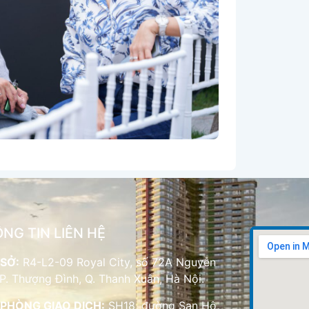
NG TIN LIÊN HỆ
SỞ:
R4-L2-09 Royal City, số 72A Nguyễn
 P. Thượng Đình, Q. Thanh Xuân, Hà Nội.
PHÒNG GIAO DỊCH:
SH18, đường San Hô,