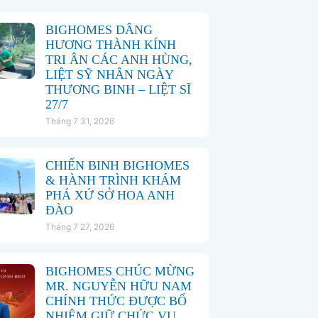
BIGHOMES DÂNG
HƯƠNG THÀNH KÍNH
TRI ÂN CÁC ANH HÙNG,
LIỆT SỸ NHÂN NGÀY
THƯƠNG BINH – LIỆT SĨ
27/7
Tháng 7 31, 2026
CHIẾN BINH BIGHOMES
& HÀNH TRÌNH KHÁM
PHÁ XỨ SỞ HOA ANH
ĐÀO
Tháng 7 27, 2026
BIGHOMES CHÚC MỪNG
MR. NGUYỄN HỮU NAM
CHÍNH THỨC ĐƯỢC BỔ
NHIỆM GIỮ CHỨC VỤ