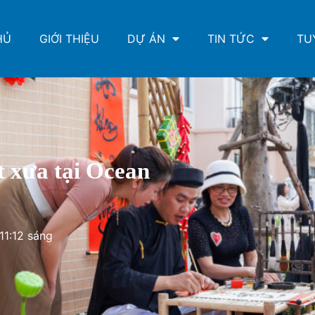
HỦ
GIỚI THIỆU
DỰ ÁN
TIN TỨC
TU
t xưa tại Ocean
11:12 sáng