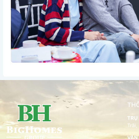
THÔ
TRỤ 
Trãi,
VĂN 