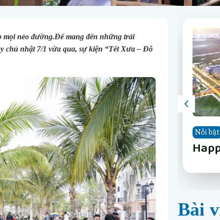
p mọi nẻo đường.Để mang đến những trải
ày chủ nhật 7/1 vừa qua, sự kiện “Tết Xưa – Đô
Nổi bật
Nổi bật
Nổi bật
Nổi bật
Nổi bật
Nổi bật
Nổi bật
Nổi bật
The 
Vinh
Vinh
LUMI
Happ
Phân
The 
Vinh
Nẵn
Long
Gard
Nẵn
Bài v