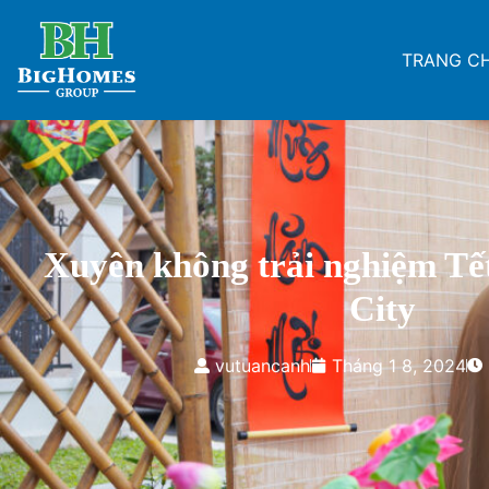
TRANG C
Xuyên không trải nghiệm Tế
City
vutuancanh
Tháng 1 8, 2024