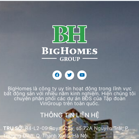
BigHomes là công ty uy tín hoạt động trong lĩnh vực
bất động sản với nhiều năm kinh nghiệm. Hiện chúng tôi
chuyên phân phối các dự án BĐS của Tập đoàn
VinGroup trên toàn quốc.
THÔNG TIN LIÊN HỆ
TRỤ SỞ:
R4-L2-09 Royal City, số 72A Nguyễn Trãi, P.
Thượng Đình, Q. Thanh Xuân, Hà Nội.