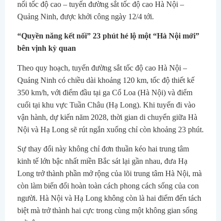
nối tốc độ cao – tuyến đường sắt tốc độ cao Hà Nội –
Quảng Ninh, được khởi công ngày 12/4 tới.
“Quyền năng kết nối” 23 phút hé lộ một “Hà Nội mới”
bên vịnh kỳ quan
Theo quy hoạch, tuyến đường sắt tốc độ cao Hà Nội –
Quảng Ninh có chiều dài khoảng 120 km, tốc độ thiết kế
350 km/h, với điểm đầu tại ga Cổ Loa (Hà Nội) và điểm
cuối tại khu vực Tuần Châu (Hạ Long). Khi tuyến đi vào
vận hành, dự kiến năm 2028, thời gian di chuyển giữa Hà
Nội và Hạ Long sẽ rút ngắn xuống chỉ còn khoảng 23 phút.
Sự thay đổi này không chỉ đơn thuần kéo hai trung tâm
kinh tế lớn bậc nhất miền Bắc sát lại gần nhau, đưa Hạ
Long trở thành phần mở rộng của lõi trung tâm Hà Nội, mà
còn làm biến đổi hoàn toàn cách phong cách sống của con
người. Hà Nội và Hạ Long không còn là hai điểm đến tách
biệt mà trở thành hai cực trong cùng một không gian sống