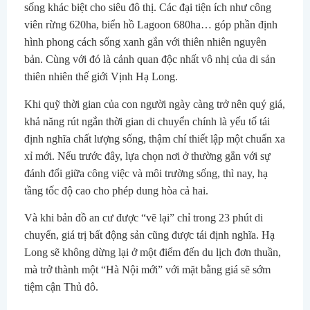
sống khác biệt cho siêu đô thị. Các đại tiện ích như công
viên rừng 620ha, biển hồ Lagoon 680ha… góp phần định
hình phong cách sống xanh gắn với thiên nhiên nguyên
bản. Cùng với đó là cảnh quan độc nhất vô nhị của di sản
thiên nhiên thế giới Vịnh Hạ Long.
Khi quỹ thời gian của con người ngày càng trở nên quý giá,
khả năng rút ngắn thời gian di chuyển chính là yếu tố tái
định nghĩa chất lượng sống, thậm chí thiết lập một chuẩn xa
xỉ mới. Nếu trước đây, lựa chọn nơi ở thường gắn với sự
đánh đổi giữa công việc và môi trường sống, thì nay, hạ
tầng tốc độ cao cho phép dung hòa cả hai.
Và khi bản đồ an cư được “vẽ lại” chỉ trong 23 phút di
chuyển, giá trị bất động sản cũng được tái định nghĩa. Hạ
Long sẽ không dừng lại ở một điểm đến du lịch đơn thuần,
mà trở thành một “Hà Nội mới” với mặt bằng giá sẽ sớm
tiệm cận Thủ đô.