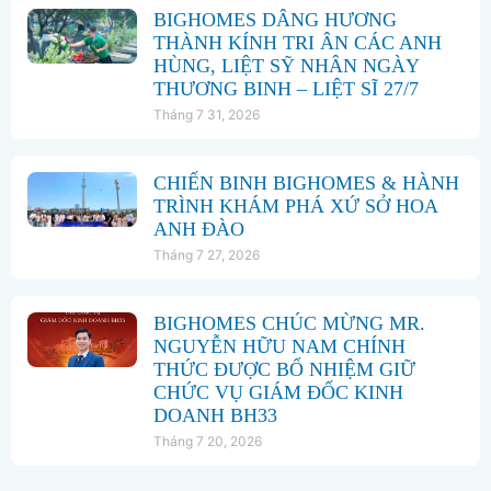
BIGHOMES DÂNG HƯƠNG
THÀNH KÍNH TRI ÂN CÁC ANH
HÙNG, LIỆT SỸ NHÂN NGÀY
THƯƠNG BINH – LIỆT SĨ 27/7
Tháng 7 31, 2026
CHIẾN BINH BIGHOMES & HÀNH
TRÌNH KHÁM PHÁ XỨ SỞ HOA
ANH ĐÀO
Tháng 7 27, 2026
BIGHOMES CHÚC MỪNG MR.
NGUYỄN HỮU NAM CHÍNH
THỨC ĐƯỢC BỔ NHIỆM GIỮ
CHỨC VỤ GIÁM ĐỐC KINH
DOANH BH33
Tháng 7 20, 2026