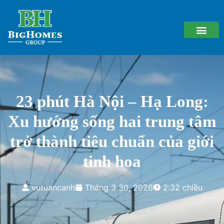
23 phút Hà Nội – Hạ Long:
Xu hướng sống hai trung tâm
trở thành tiêu chuẩn của giới
tinh hoa
vutuancanh
Tháng 3 30, 2026
2:32 chiều