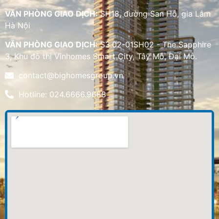
VĂN PHÒNG GIAO DỊCH:
SH18, đường San Hô, gia Lâm
Hà Nội
VĂN PHÒNG GIAO DỊCH:
S3.02-01SH02 - The Sapphire
3, Khu đô thị Vinhomes Smart City, Tây Mỗ, Đại Mỗ.
contact@bighomesgroup.vn
Hotline: 024.6666.9688