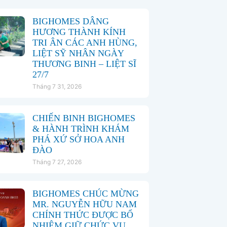
BIGHOMES DÂNG
HƯƠNG THÀNH KÍNH
TRI ÂN CÁC ANH HÙNG,
LIỆT SỸ NHÂN NGÀY
THƯƠNG BINH – LIỆT SĨ
27/7
Tháng 7 31, 2026
CHIẾN BINH BIGHOMES
& HÀNH TRÌNH KHÁM
PHÁ XỨ SỞ HOA ANH
ĐÀO
Tháng 7 27, 2026
BIGHOMES CHÚC MỪNG
MR. NGUYỄN HỮU NAM
CHÍNH THỨC ĐƯỢC BỔ
NHIỆM GIỮ CHỨC VỤ