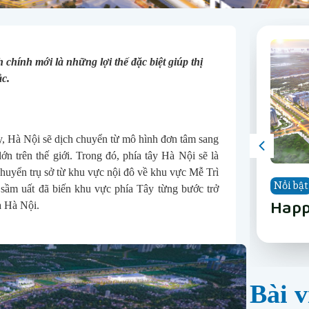
 chính mới là những lợi thế đặc biệt giúp thị 
ắc.
 Hà Nội sẽ dịch chuyển từ mô hình đơn tâm sang 
n trên thế giới. Trong đó, phía tây Hà Nội sẽ là 
huyển trụ sở từ khu vực nội đô về khu vực Mễ Trì 
Nổi bật
Nổi bật
Nổi bật
Nổi bật
Nổi bật
Nổi bật
Nổi bật
Nổi bật
sầm uất đã biến khu vực phía Tây từng bước trở 
The 
Vinh
Vinh
LUMI
Happ
Phân
The 
Vinh
a Hà Nội.
Nẵn
Long
Gard
Nẵn
Bài v