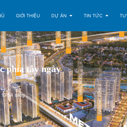
HỦ
GIỚI THIỆU
DỰ ÁN
TIN TỨC
TU
c phía tây ngày
10:54 sáng