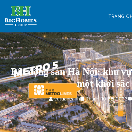
TRANG C
Bất động sản Hà Nội: khu vự
một khởi sắc
vutuancanh
Tháng 10 26, 2023