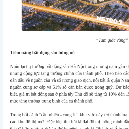
“Tam giác vàng” m
Tiềm năng bất động sản bùng nổ
Nhìn lại thị trường bất động sản Hà Nội trong những năm gần đâ
những động lực tăng trưởng chính của thành phố. Theo báo cáo 
dẫn đầu về nguồn cầu và số lượng giao dịch, nổi bật là quận 
nguồn cung sơ cấp và 51% số căn bán được trong quý. Dự báo
biết, giá trị bất động sản ở phía tây Thủ đô sẽ tăng từ 10% đến
mức tăng trưởng trung bình của cả thành phố.
Trong bối cảnh “cầu nhiều - cung ít”, khu vực này trở thành lựa
các khu đô thị mới. Đặc biệt thu hút là đại đô thị thông minh đ
thị sở hữu những dự án được mệnh danh là “thành phố trong