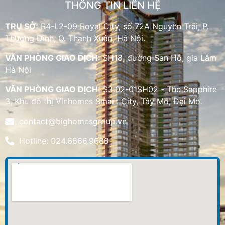
THÔNG TIN LIÊN HỆ
TRỤ SỞ:
R4-L2-09 Royal City, số 72A Nguyễn Trãi, P.
Thượng Đình, Q. Thanh Xuân, Hà Nội.
VĂN PHÒNG GIAO DỊCH:
SH18, đường San Hô, gia Lâm
Hà Nội
VĂN PHÒNG GIAO DỊCH:
S3.02-01SH02 - The Sapphire
3, Khu đô thị Vinhomes Smart City, Tây Mỗ, Đại Mỗ.
contact@bighomesgroup.vn
Hotline: 024.6666.9688