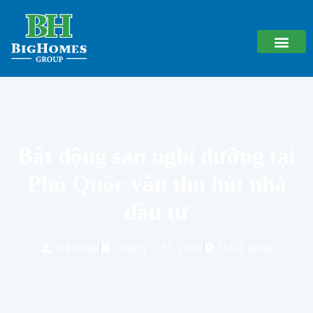
Bất động sản nghỉ dưỡng tại
Phú Quốc vẫn thu hút nhà
đầu tư
Trần Mai
Tháng 7 31, 2019
11:04 sáng