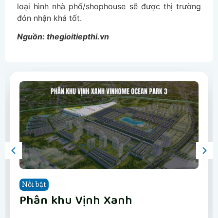
loại hình nhà phố/shophouse sẽ được thị trường
đón nhận khá tốt.
Nguồn: thegioitiepthi.vn
Nổi bật
Nổi bật
Nổi bật
Nổi bật
Nổi bật
Nổi bật
Nổi bật
Nổi bật
Vinhomes Hải Vân Bay Đà Nẵng
The Fullton
Phân khu Vịnh Xanh
Happy Home Tràng Cát
LUMIÈRE Hanoi Seasons Garden
Vinhomes Global Gate Hạ Long
Vinhomes Hải Vân Bay Đà Nẵng
The Fullton