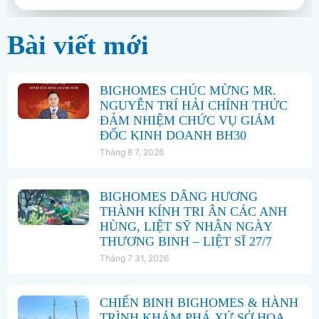
Bài viết mới
BIGHOMES CHÚC MỪNG MR.
NGUYỄN TRÍ HẢI CHÍNH THỨC
ĐẢM NHIỆM CHỨC VỤ GIÁM
ĐỐC KINH DOANH BH30
Tháng 8 7, 2026
BIGHOMES DÂNG HƯƠNG
THÀNH KÍNH TRI ÂN CÁC ANH
HÙNG, LIỆT SỸ NHÂN NGÀY
THƯƠNG BINH – LIỆT SĨ 27/7
Tháng 7 31, 2026
CHIẾN BINH BIGHOMES & HÀNH
TRÌNH KHÁM PHÁ XỨ SỞ HOA