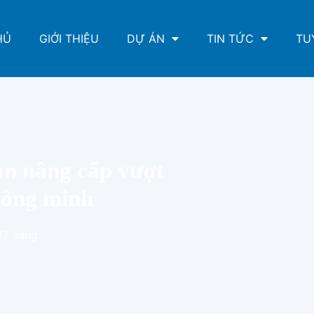
HỦ
GIỚI THIỆU
DỰ ÁN
TIN TỨC
TU
ản nâng cấp vượt
thông minh
17 sáng