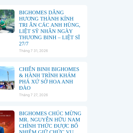
BIGHOMES DÂNG
HƯƠNG THÀNH KÍNH
TRI ÂN CÁC ANH HÙNG,
LIỆT SỸ NHÂN NGÀY
THƯƠNG BINH – LIỆT SĨ
27/7
Tháng 7 31, 2026
CHIẾN BINH BIGHOMES
& HÀNH TRÌNH KHÁM
PHÁ XỨ SỞ HOA ANH
ĐÀO
Tháng 7 27, 2026
BIGHOMES CHÚC MỪNG
MR. NGUYỄN HỮU NAM
CHÍNH THỨC ĐƯỢC BỔ
NHIỆM GIỮ CHỨC VỤ