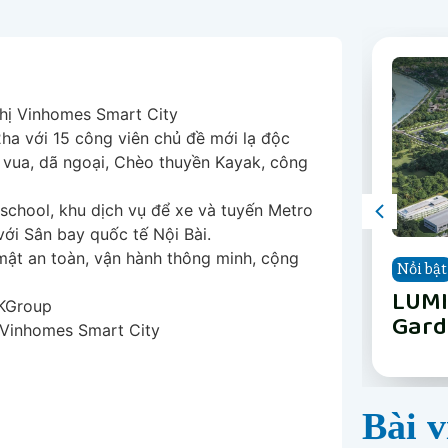
thị Vinhomes Smart City
ha với 15 công viên chủ đề mới lạ độc
 vua, dã ngoại, Chèo thuyền Kayak, công
school, khu dịch vụ để xe và tuyến Metro
với Sân bay quốc tế Nội Bài.
ật an toàn, vận hành thông minh, cộng
Nổi bật
Nổi bật
Nổi bật
Nổi bật
Nổi bật
Nổi bật
Nổi bật
Nổi bật
The 
Vinh
Vinh
LUMI
Happ
Phân
The 
Vinh
IKGroup
Nẵn
Long
Gard
Nẵn
 Vinhomes Smart City
Bài v