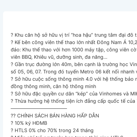
?
Khu căn hộ sở hữu vị trí “hoa hậu” trung tâm đại đô 
?
Kế bên công viên thể thao lớn nhất Đông Nam Á 10,2
đáo: Khu thể thao với hơn 1000 máy tập, công viên cờ
viên BBQ, Khiêu vũ, dưỡng sinh, đa năng…
?
Gần trục đường lớn 40m, bên cạnh là trường học Vin
số
05, 06, 07. Trong đó tuyến Metro 06 kết nối nhanh 
?
Sở hữu cuộc sống thông minh 4.0 với hệ thống bảo m
đồng thông minh, căn hộ thông minh
?
Sở hữu đặc quyền cư dân “kép” của Vinhomes và M
?
Thừa hưởng hệ thống tiện ích đẳng cấp quốc tế của
———————————–
?
?
CHÍNH SÁCH BÁN HÀNG HẤP DẪN
?
10% ký HĐMB
?
HTLS 0% cho 70% trong 24 tháng