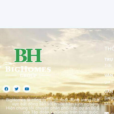
THÔ
TRỤ 
Trãi,
VĂN 
gia 
VĂN 
Sapp
BigHomes là công ty uy tín hoạt động trong lĩnh
Mỗ, 
vực bất động sản với nhiều năm kinh nghiệm.
Hiện chúng tôi chuyên phân phối các dự án BĐS
của Tập đoàn VinGroup trên toàn quốc.
c