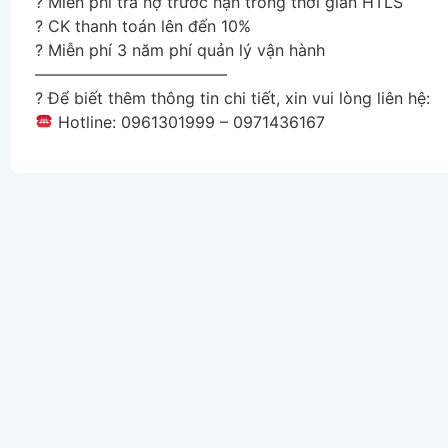
?
Miễn phí trả nợ trước hạn trong thời gian HTLS
?
CK thanh toán lên đến 10%
?
Miễn phí 3 năm phí quản lý vận hành
————————————
?
Để biết thêm thông tin chi tiết, xin vui lòng liên hệ:
Hotline: 0961301999 – 0971436167