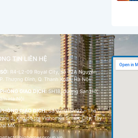
NG TIN LIÊN HỆ
SỞ:
R4-L2-09 Royal City, số 72A Nguyễn
 P. Thượng Đình, Q. Thanh Xuân, Hà Nội.
PHÒNG GIAO DỊCH:
SH18, đường San Hô,
Lâm Hà Nội
PHÒNG GIAO DỊCH:
S3.02-01SH02 - The
hire 3, Khu đô thị Vinhomes Smart City, Tây
Đại Mỗ.
ontact@bighomesgroup.vn