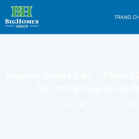
TRANG C
Imperia Smart City – Phiên b
bậc trong lòng đô thị 
Mark
Tháng 6 25, 2020
9: