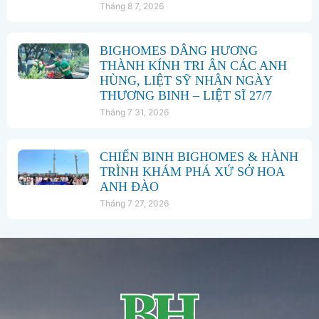
Tháng 8 7, 2026
BIGHOMES DÂNG HƯƠNG
THÀNH KÍNH TRI ÂN CÁC ANH
HÙNG, LIỆT SỸ NHÂN NGÀY
THƯƠNG BINH – LIỆT SĨ 27/7
Tháng 7 31, 2026
CHIẾN BINH BIGHOMES & HÀNH
TRÌNH KHÁM PHÁ XỨ SỞ HOA
ANH ĐÀO
Tháng 7 27, 2026