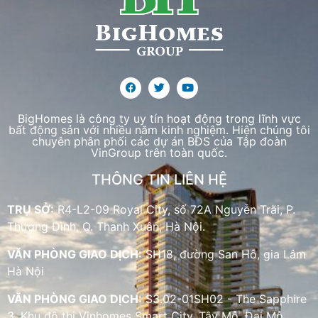
BigHomes là công ty uy tín hoạt động trong lĩnh vực
bất động sản với nhiều năm kinh nghiệm. Hiện chúng tôi
chuyên phân phối các dự án BĐS của Tập đoàn
VinGroup trên toàn quốc.
THÔNG TIN LIÊN HỆ
TRỤ SỞ:
R4-L2-09 Royal City, số 72A Nguyễn Trãi, P.
Thượng Đình, Q. Thanh Xuân, Hà Nội.
VĂN PHÒNG GIAO DỊCH:
SH18, đường San Hô, gia Lâm
Hà Nội
VĂN PHÒNG GIAO DỊCH:
S3.02-01SH02 - The Sapphire
3, Khu đô thị Vinhomes Smart City, Tây Mỗ, Đại Mỗ.