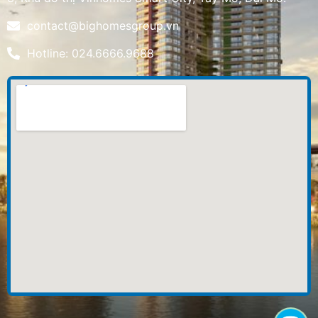
contact@bighomesgroup.vn
Hotline: 024.6666.9688