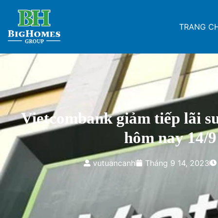
TRANG C
Vietcombank giảm tiếp lãi s
hôm nay 14/9
vutuancanh
Tháng 9 14, 2023