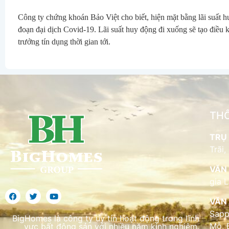
Công ty chứng khoán Bảo Việt cho biết, hiện mặt bằng lãi suất hu
đoạn đại dịch Covid-19. Lãi suất huy động đi xuống sẽ tạo điều ki
trưởng tín dụng thời gian tới.
THÔ
TRỤ 
Trãi,
VĂN 
gia 
VĂN 
Sapp
BigHomes là công ty uy tín hoạt động trong lĩnh
Mỗ, 
vực bất động sản với nhiều năm kinh nghiệm.