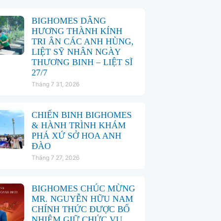
BIGHOMES DÂNG
HƯƠNG THÀNH KÍNH
TRI ÂN CÁC ANH HÙNG,
LIỆT SỸ NHÂN NGÀY
THƯƠNG BINH – LIỆT SĨ
27/7
Tháng 7 31, 2026
CHIẾN BINH BIGHOMES
& HÀNH TRÌNH KHÁM
PHÁ XỨ SỞ HOA ANH
ĐÀO
Tháng 7 27, 2026
BIGHOMES CHÚC MỪNG
MR. NGUYỄN HỮU NAM
CHÍNH THỨC ĐƯỢC BỔ
NHIỆM GIỮ CHỨC VỤ