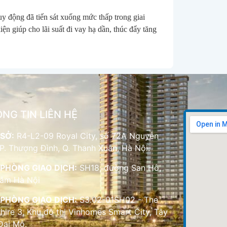
y động đã tiến sát xuống mức thấp trong giai 
ện giúp cho lãi suất đi vay hạ dần, thúc đẩy tăng 
NG TIN LIÊN HỆ
SỞ:
R4-L2-09 Royal City, số 72A Nguyễn
 P. Thượng Đình, Q. Thanh Xuân, Hà Nội.
PHÒNG GIAO DỊCH:
SH18, đường San Hô,
Lâm Hà Nội
PHÒNG GIAO DỊCH:
S3.02-01SH02 - The
hire 3, Khu đô thị Vinhomes Smart City, Tây
Đại Mỗ.