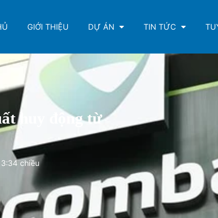
HỦ
GIỚI THIỆU
DỰ ÁN
TIN TỨC
TU
uất huy động từ
3:34 chiều