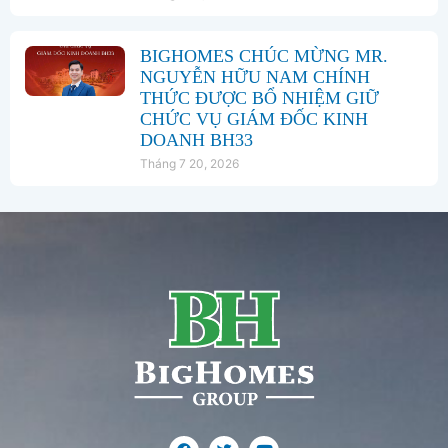
BIGHOMES CHÚC MỪNG MR.
NGUYỄN HỮU NAM CHÍNH
THỨC ĐƯỢC BỔ NHIỆM GIỮ
CHỨC VỤ GIÁM ĐỐC KINH
DOANH BH33
Tháng 7 20, 2026