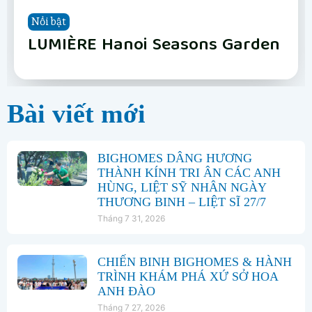
Nổi bật
Nổi bật
Nổi bật
Nổi bật
Nổi bật
Nổi bật
Nổi bật
Nổi bật
Vinhomes Hải Vân Bay Đà Nẵng
The Fullton
Phân khu Vịnh Xanh
Happy Home Tràng Cát
LUMIÈRE Hanoi Seasons Garden
Vinhomes Global Gate Hạ Long
Vinhomes Hải Vân Bay Đà Nẵng
The Fullton
Bài viết mới
BIGHOMES DÂNG HƯƠNG
THÀNH KÍNH TRI ÂN CÁC ANH
HÙNG, LIỆT SỸ NHÂN NGÀY
THƯƠNG BINH – LIỆT SĨ 27/7
Tháng 7 31, 2026
CHIẾN BINH BIGHOMES & HÀNH
TRÌNH KHÁM PHÁ XỨ SỞ HOA
ANH ĐÀO
Tháng 7 27, 2026