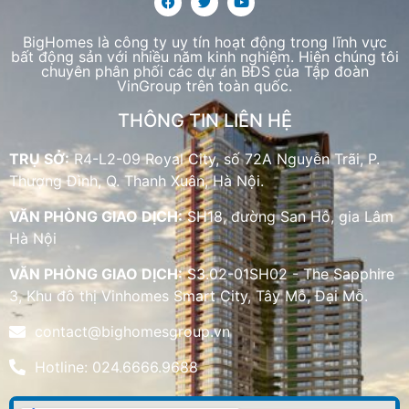
BigHomes là công ty uy tín hoạt động trong lĩnh vực
bất động sản với nhiều năm kinh nghiệm. Hiện chúng tôi
chuyên phân phối các dự án BĐS của Tập đoàn
VinGroup trên toàn quốc.
THÔNG TIN LIÊN HỆ
TRỤ SỞ:
R4-L2-09 Royal City, số 72A Nguyễn Trãi, P.
Thượng Đình, Q. Thanh Xuân, Hà Nội.
VĂN PHÒNG GIAO DỊCH:
SH18, đường San Hô, gia Lâm
Hà Nội
VĂN PHÒNG GIAO DỊCH:
S3.02-01SH02 - The Sapphire
3, Khu đô thị Vinhomes Smart City, Tây Mỗ, Đại Mỗ.
contact@bighomesgroup.vn
Hotline: 024.6666.9688