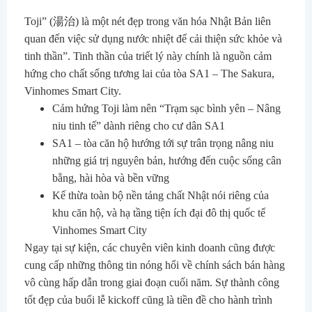
Toji” (湯治) là một nét đẹp trong văn hóa Nhật Bản liên
quan đến việc sử dụng nước nhiệt để cải thiện sức khỏe và
tinh thần”. Tinh thần của triết lý này chính là nguồn cảm
hứng cho chất sống tương lai của tòa SA1 – The Sakura,
Vinhomes Smart City.
Cảm hứng Toji làm nên “Trạm sạc bình yên – Nâng
niu tinh tế” dành riêng cho cư dân SA1
SA1 – tòa căn hộ hướng tới sự trân trọng nâng niu
những giá trị nguyên bản, hướng đến cuộc sống cân
bằng, hài hòa và bền vững
Kế thừa toàn bộ nền tảng chất Nhật nói riêng của
khu căn hộ, và hạ tầng tiện ích đại đô thị quốc tế
Vinhomes Smart City
Ngay tại sự kiện, các chuyên viên kinh doanh cũng được
cung cấp những thông tin nóng hổi về chính sách bán hàng
vô cùng hấp dẫn trong giai đoạn cuối năm.
Sự thành công
tốt đẹp của buổi lễ kickoff cũng là tiền đề cho hành trình