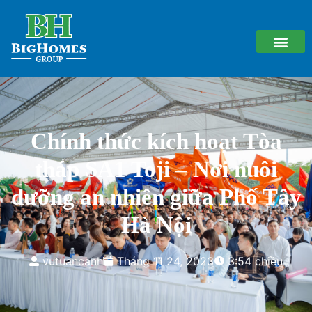
Chính thức kích hoạt Tòa
tháp SA1 Toji – Nơi nuôi
dưỡng an nhiên giữa Phố Tây
Hà Nội
vutuancanh
Tháng 11 24, 2023
3:54 chiều