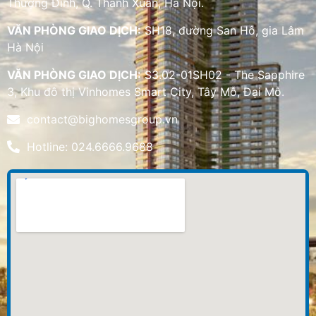
Thượng Đình, Q. Thanh Xuân, Hà Nội.
VĂN PHÒNG GIAO DỊCH:
SH18, đường San Hô, gia Lâm
Hà Nội
VĂN PHÒNG GIAO DỊCH:
S3.02-01SH02 - The Sapphire
3, Khu đô thị Vinhomes Smart City, Tây Mỗ, Đại Mỗ.
contact@bighomesgroup.vn
Hotline: 024.6666.9688