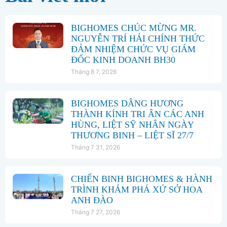
BIGHOMES CHÚC MỪNG MR.
NGUYỄN TRÍ HẢI CHÍNH THỨC
ĐẢM NHIỆM CHỨC VỤ GIÁM
ĐỐC KINH DOANH BH30
Tháng 8 7, 2026
BIGHOMES DÂNG HƯƠNG
THÀNH KÍNH TRI ÂN CÁC ANH
HÙNG, LIỆT SỸ NHÂN NGÀY
THƯƠNG BINH – LIỆT SĨ 27/7
Tháng 7 31, 2026
CHIẾN BINH BIGHOMES & HÀNH
TRÌNH KHÁM PHÁ XỨ SỞ HOA
ANH ĐÀO
Tháng 7 27, 2026